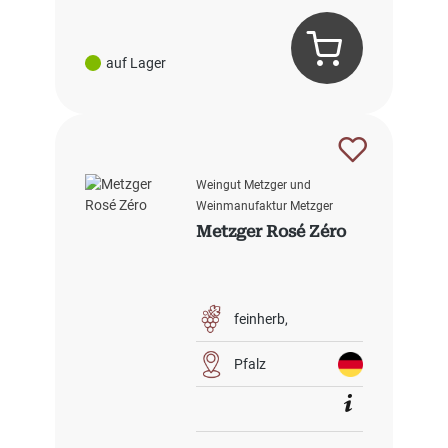
auf Lager
Weingut Metzger und
Weinmanufaktur Metzger
Metzger Rosé Zéro
feinherb
Pfalz