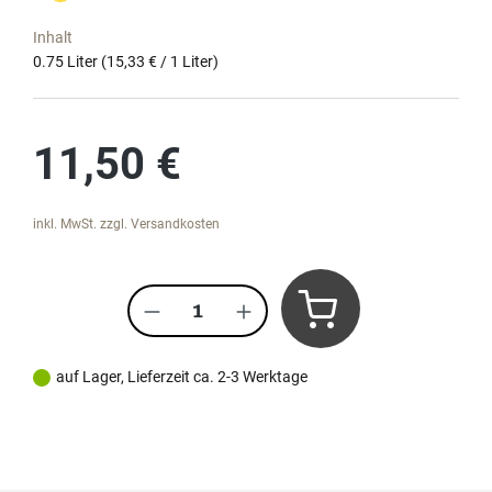
Inhalt
0.75 Liter
(15,33 € / 1 Liter)
Regulärer Preis:
11,50 €
inkl. MwSt. zzgl. Versandkosten
Produkt Anzahl: Gib den gewünscht
auf Lager, Lieferzeit ca. 2-3 Werktage