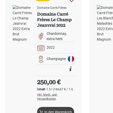
Domaine Carré Frères
Domaine Carré
Frères Le Champ
Jeanvrai 2022
Extra Brut
Chardonnay
Magnum
extra herb
2022
Champagne
Regulärer Preis:
250,00 €
Inhalt:
1.5 l
(166,67 € / 1 l)
inkl. MwSt. zzgl.
Versandkosten
In den Warenkorb