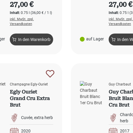
Regulärer Preis:
Regulärer
27,00 €
27,00 €
Inhalt:
0.75 l
(36,00 € / 1 l)
Inhalt:
0.75 l
(3
inkl. MwSt. zzgl.
inkl. MwSt. zzgl.
Versandkosten
Versandkosten
ger
auf Lager
In den Warenkorb
In den 
Champagne Egly-Ouriet
Guy Charbaut
Egly Ouriet
Guy Char
Grand Cru Extra
Bruit Blan
Brut
Cru Brut
Chard
Cuvée
extra herb
herb
2020
2017