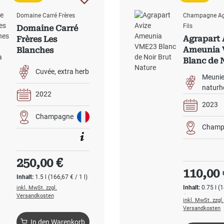
Domaine Carré Frères
Champagne Ag
Fils
Domaine Carré
Agrapart 
Frères Les
Ameunia
Blanches
Blanc de 
Maladries 2022
Brut Natu
Extra Brut
Cuvée
extra herb
Meunie
Magnum
naturh
2022
2023
Champagne
Champ
Regulärer Preis:
250,00 €
Regulärer
110,00 
Inhalt:
1.5 l
(166,67 € / 1 l)
Inhalt:
0.75 l
(1
inkl. MwSt. zzgl.
Versandkosten
l)
inkl. MwSt. zzgl.
Versandkosten
In den Warenkorb