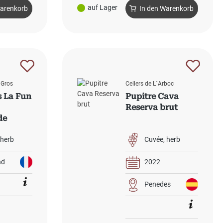
auf Lager
Warenkorb
In den Warenkorb
 Gros
Cellers de L´Arboc
 La Fun
Pupitre Cava
Reserva brut
de
e Blau
herb
Cuvée
herb
nd
2022
Penedes