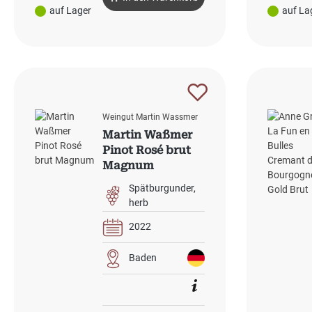
auf Lager
auf La
Weingut Martin Wassmer
Martin Waßmer
Pinot Rosé brut
Magnum
Spätburgunder
herb
2022
Baden