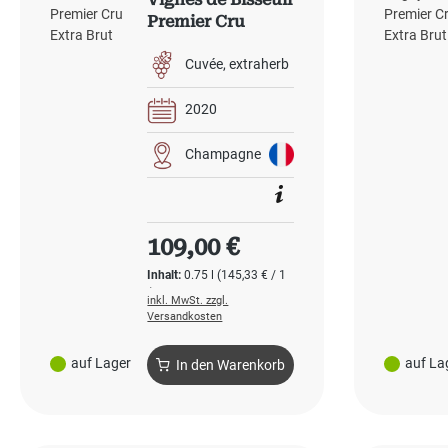
Premier Cru
Extra Brut
Cuvée
extraherb
2020
Champagne
Regulärer Preis:
109,00 €
Inhalt:
0.75 l
(145,33 € / 1
l)
inkl. MwSt. zzgl.
Versandkosten
auf Lager
auf La
In den Warenkorb