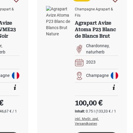
rapart &
Champagne Agrapart &
Fils
Avize
Agrapart Avize
 VME23
Atoma P23 Blanc
Noir
de Blancs Brut
re
Nature
r
Chardonnay
erb
naturherb
2023
agne
Champagne
 Preis:
Regulärer Preis:
€
100,00 €
46,67 € / 1
Inhalt:
0.75 l
(133,33 € / 1
l)
inkl. MwSt. zzgl.
Versandkosten