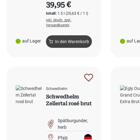
Regulärer Preis:
39,95 €
Inhalt:
1.5 l
(26,63 € / 1 l)
inkl. MwSt. zzgl.
Versandkosten
auf Lager
auf La
In den Warenkorb
Schwedhelm
Schwedhelm
Zellertal rosé brut
Spätburgunder
herb
Pfalz