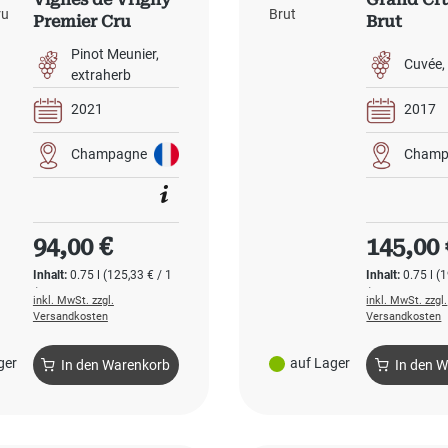
Premier Cru
Brut
Extra Brut
Pinot Meunier
Cuvée
extraherb
2021
2017
Champagne
Champ
Regulärer Preis:
Regulärer
94,00 €
145,00 
Inhalt:
0.75 l
(125,33 € / 1
Inhalt:
0.75 l
(1
l)
l)
inkl. MwSt. zzgl.
inkl. MwSt. zzgl.
Versandkosten
Versandkosten
ger
auf Lager
In den Warenkorb
In den 