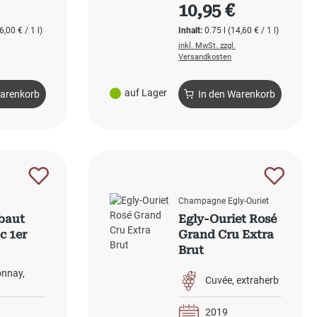
 Preis:
Regulärer Preis:
10,95 €
6,00 € / 1 l)
Inhalt:
0.75 l
(14,60 € / 1 l)
inkl. MwSt. zzgl.
Versandkosten
auf Lager
Warenkorb
In den Warenkorb
Champagne Egly-Ouriet
baut
Egly-Ouriet Rosé
c 1er
Grand Cru Extra
Brut
onnay
Cuvée
extraherb
2019