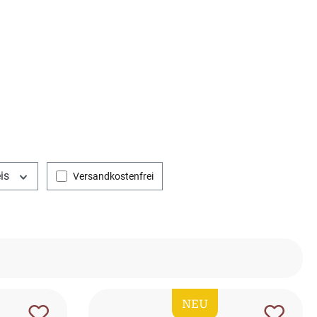
eis
Filter hinzufügen: Versandkostenfrei
Versandkostenfrei
NEU