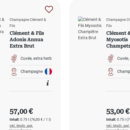
Champagne Clément &
Champagne Cl
Fils
Fils
Clément & Fils
Clément &
Adonis Annua
Myosotis
Extra Brut
Champêtr
Brut
Cuvée
extra herb
Cuvée
Champagne
Champ
Regulärer Preis:
Regulärer
57,00 €
53,00 €
Inhalt:
0.75 l
(76,00 € / 1 l)
Inhalt:
0.75 l
(7
inkl. MwSt. zzgl.
inkl. MwSt. zzgl.