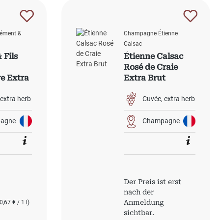
ément &
Champagne Étienne
Calsac
 Fils
Étienne Calsac
Rosé de Craie
e Extra
Extra Brut
extra herb
Cuvée
extra herb
agne
Champagne
 Preis:
Der Preis ist erst
nach der
Anmeldung
0,67 € / 1 l)
sichtbar.