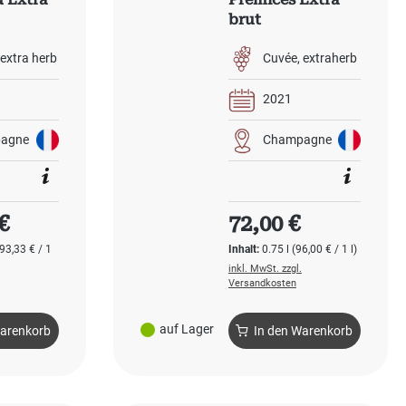
brut
extra herb
Cuvée
extraherb
2021
agne
Champagne
 Preis:
Regulärer Preis:
€
72,00 €
93,33 € / 1
Inhalt:
0.75 l
(96,00 € / 1 l)
inkl. MwSt. zzgl.
Versandkosten
auf Lager
Warenkorb
In den Warenkorb