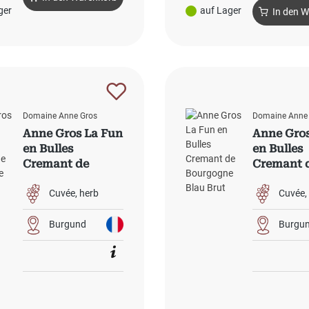
ger
auf Lager
In den 
Domaine Anne Gros
Domaine Anne
Anne Gros La Fun
Anne Gros
en Bulles
en Bulles
Cremant de
Cremant 
Bourgogne Gold
Bourgogn
Brut
Brut
Cuvée
herb
Cuvée
Burgund
Burgu