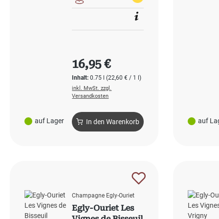
Regulärer Preis:
16,95 €
Inhalt:
0.75 l
(22,60 € / 1 l)
inkl. MwSt. zzgl.
Versandkosten
auf Lager
auf La
In den Warenkorb
Champagne Egly-Ouriet
Egly-Ouriet Les
Vignes de Bisseuil