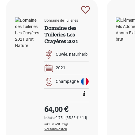
Domaine de Tuileries
Domaine des
Tuileries Les
Crayères 2021
Brut Nature
Cuvée
naturherb
2021
Champagne
Regulärer Preis:
64,00 €
Inhalt:
0.75 l
(85,33 € / 1 l)
inkl. MwSt. zzgl.
Versandkosten