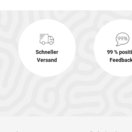
Schneller
99 % posit
Versand
Feedbac