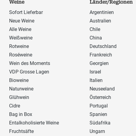
Weine
Länder/Regionen
Sofort Lieferbar
Argentinien
Neue Weine
Australien
Alle Weine
Chile
Weißweine
China
Rotweine
Deutschland
Roséweine
Frankreich
Wein des Moments
Georgien
VDP Grosse Lagen
Israel
Bioweine
Italien
Naturweine
Neuseeland
Glühwein
Österreich
Cidre
Portugal
Bag in Box
Spanien
Entalkoholisierte Weine
Südafrika
Fruchtsäfte
Ungarn