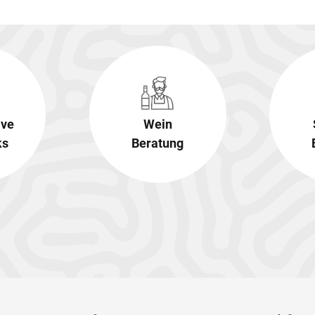
ive
Wein
ks
Beratung