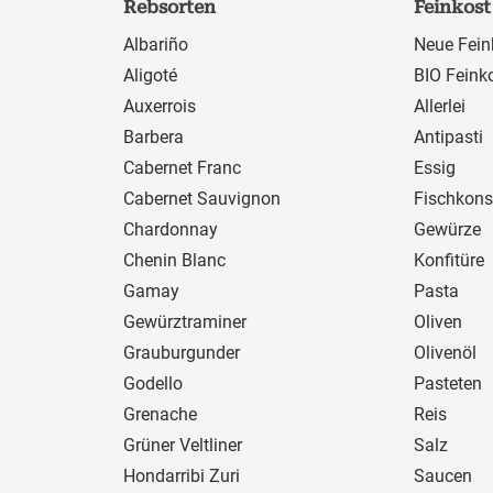
Rebsorten
Feinkost
Albariño
Neue Fein
Aligoté
BIO Feink
Auxerrois
Allerlei
Barbera
Antipasti
Cabernet Franc
Essig
Cabernet Sauvignon
Fischkons
Chardonnay
Gewürze
Chenin Blanc
Konfitüre
Gamay
Pasta
Gewürztraminer
Oliven
Grauburgunder
Olivenöl
Godello
Pasteten
Grenache
Reis
Grüner Veltliner
Salz
Hondarribi Zuri
Saucen