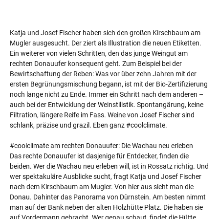
Katja und Josef Fischer haben sich den großen Kirschbaum am
Mugler ausgesucht. Der ziert als Illustration die neuen Etiketten.
Ein weiterer von vielen Schritten, den das junge Weingut am
rechten Donauufer konsequent geht. Zum Beispiel bei der
Bewirtschaftung der Reben: Was vor über zehn Jahren mit der
ersten Begrünungsmischung begann, ist mit der Bio-Zertifizierung
noch lange nicht zu Ende. Immer ein Schritt nach dem anderen –
auch bei der Entwicklung der Weinstilistik. Spontangärung, keine
Filtration, längere Reife im Fass. Weine von Josef Fischer sind
schlank, präzise und grazil. Eben ganz #coolclimate.
#coolclimate am rechten Donauufer: Die Wachau neu erleben
Das rechte Donauufer ist dasjenige für Entdecker, finden die
beiden. Wer die Wachau neu erleben will, ist in Rossatz richtig. Und
wer spektakuläre Ausblicke sucht, fragt Katja und Josef Fischer
nach dem Kirschbaum am Mugler. Von hier aus sieht man die
Donau. Dahinter das Panorama von Dürnstein. Am besten nimmt
man auf der Bank neben der alten Holzhütte Platz. Die haben sie
auf Vordermann gebracht. Wer genau schaut, findet die Hütte