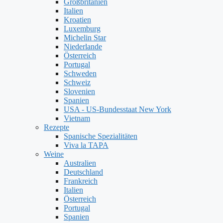
Großbritanien
Italien
Kroatien
Luxemburg
Michelin Star
Niederlande
Österreich
Portugal
Schweden
Schweiz
Slovenien
Spanien
USA - US-Bundesstaat New York
Vietnam
Rezepte
Spanische Spezialitäten
Viva la TAPA
Weine
Australien
Deutschland
Frankreich
Italien
Österreich
Portugal
Spanien