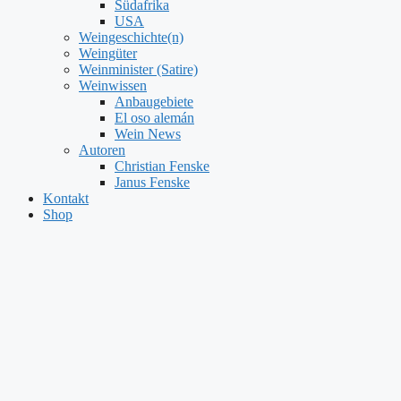
Südafrika
USA
Weingeschichte(n)
Weingüter
Weinminister (Satire)
Weinwissen
Anbaugebiete
El oso alemán
Wein News
Autoren
Christian Fenske
Janus Fenske
Kontakt
Shop