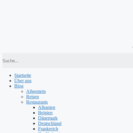
Zum
Inhalt
springen
Startseite
Über uns
Blog
Allgemein
Reisen
Restaurants
Albanien
Belgien
Dänemark
Deutschland
Frankreich