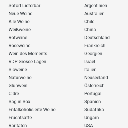
Sofort Lieferbar
Argentinien
Neue Weine
Australien
Alle Weine
Chile
Weißweine
China
Rotweine
Deutschland
Roséweine
Frankreich
Wein des Moments
Georgien
VDP Grosse Lagen
Israel
Bioweine
Italien
Naturweine
Neuseeland
Glühwein
Österreich
Cidre
Portugal
Bag in Box
Spanien
Entalkoholisierte Weine
Südafrika
Fruchtsäfte
Ungarn
Raritäten
USA