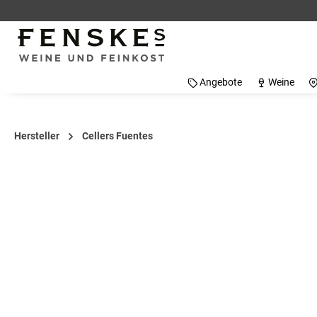
 Hauptinhalt springen
Zur Suche springen
Zur Hauptnavigation springen
Angebote
Weine
Hersteller
Cellers Fuentes