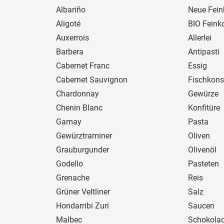
Albariño
Neue Fein
Aligoté
BIO Feink
Auxerrois
Allerlei
Barbera
Antipasti
Cabernet Franc
Essig
Cabernet Sauvignon
Fischkons
Chardonnay
Gewürze
Chenin Blanc
Konfitüre
Gamay
Pasta
Gewürztraminer
Oliven
Grauburgunder
Olivenöl
Godello
Pasteten
Grenache
Reis
Grüner Veltliner
Salz
Hondarribi Zuri
Saucen
Malbec
Schokola