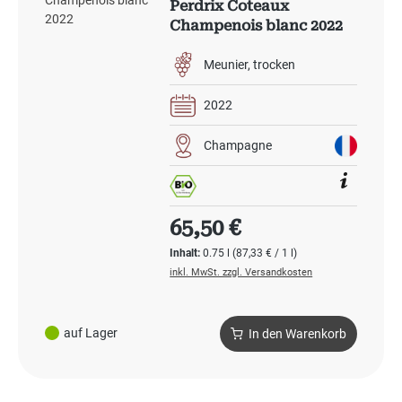
Perdrix Coteaux
Champenois blanc 2022
BIO
Meunier
trocken
2022
Champagne
Regulärer Preis:
65,50 €
Inhalt:
0.75 l
(87,33 € / 1 l)
inkl. MwSt. zzgl. Versandkosten
auf Lager
In den Warenkorb