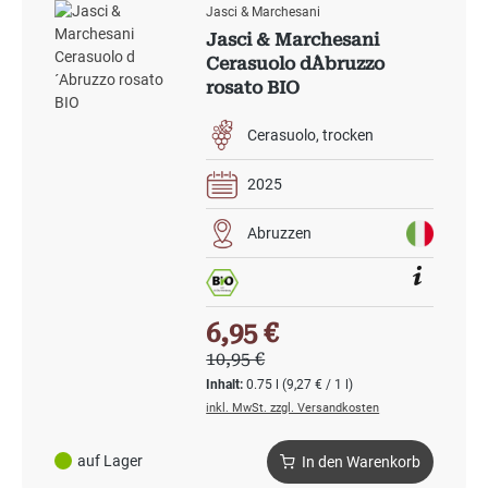
Jasci & Marchesani
Jasci & Marchesani
Cerasuolo d´Abruzzo
rosato BIO
Cerasuolo
trocken
2025
Abruzzen
Verkaufspreis:
6,95 €
Regulärer Preis:
10,95 €
Inhalt:
0.75 l
(9,27 € / 1 l)
inkl. MwSt. zzgl. Versandkosten
auf Lager
In den Warenkorb