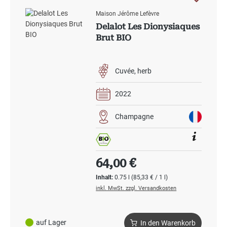
Maison Jérôme Lefèvre
Delalot Les Dionysiaques
Brut BIO
Cuvée
herb
2022
Champagne
Regulärer Preis:
64,00 €
Inhalt:
0.75 l
(85,33 € / 1 l)
inkl. MwSt. zzgl. Versandkosten
auf Lager
In den Warenkorb