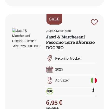
SALE
Jasci & Marchesani
Jasci & Marchesani
Pecorino Terre d´Abruzzo
DOC BIO
Pecorino
trocken
2025
Abruzzen
Verkaufspreis:
6,95 €
Regulärer Preis:
10,95 €