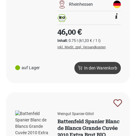
Rheinhessen
Regulärer Preis:
46,00 €
Inhalt:
0.75 l
(61,33 € / 1 l)
inkl. MwSt. zzgl. Versandkosten
auf Lager
In den Warenkorb
Weingut Spanier-Gillot
Battenfeld Spanier Blanc
de Blancs Grande Cuvée
2010 Extra Brut BIO