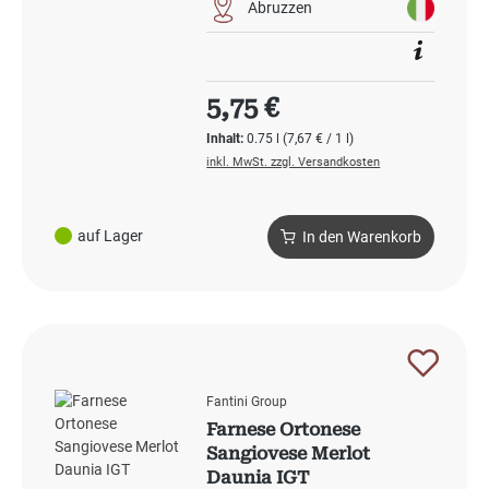
Abruzzen
Regulärer Preis:
5,75 €
Inhalt:
0.75 l
(7,67 € / 1 l)
inkl. MwSt. zzgl. Versandkosten
auf Lager
In den Warenkorb
Fantini Group
Farnese Ortonese
Sangiovese Merlot
Daunia IGT