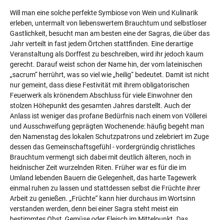
Will man eine solche perfekte Symbiose von Wein und Kulinarik
erleben, untermalt von liebenswertem Brauchtum und selbstloser
Gastlichkeit, besucht man am besten eine der Sagras, die über das
Jahr verteilt in fast jedem Örtchen stattfinden. Eine derartige
Veranstaltung als Dorffest zu beschreiben, wird ihr jedoch kaum
gerecht. Darauf weist schon der Name hin, der vom lateinischen
„sacrum“ herrührt, was so viel wie „heilig“ bedeutet. Damit ist nicht
nur gemeint, dass diese Festivität mit ihrem obligatorischen
Feuerwerk als krönendem Abschluss für viele Einwohner den
stolzen Höhepunkt des gesamten Jahres darstellt. Auch der
Anlass ist weniger das profane Bedürfnis nach einem von Völlerei
und Ausschweifung geprägten Wochenende: häufig begeht man
den Namenstag des lokalen Schutzpatrons und zelebriert im Zuge
dessen das Gemeinschaftsgefühl - vordergründig christliches
Brauchtum vermengt sich dabei mit deutlich älteren, noch in
heidnischer Zeit wurzelnden Riten. Früher war es für die im
Umland lebenden Bauern die Gelegenheit, das harte Tagewerk
einmal ruhen zu lassen und stattdessen selbst die Früchte ihrer
Arbeit zu genießen. „Früchte“ kann hier durchaus im Wortsinn
verstanden werden, denn bei einer Sagra steht meist ein
bestimmtes Obst, Gemüse oder Fleisch im Mittelpunkt. Das