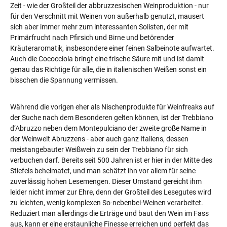
Zeit - wie der Großteil der abbruzzesischen Weinproduktion - nur
für den Verschnitt mit Weinen von außerhalb genutzt, mausert
sich aber immer mehr zum interessanten Solisten, der mit
Primärfrucht nach Pfirsich und Birne und betörender
Kräuteraromatik, insbesondere einer feinen Salbeinote aufwartet.
Auch die Cococciola bringt eine frische Säure mit und ist damit
genau das Richtige für alle, die in italienischen Weißen sonst ein
bisschen die Spannung vermissen.
Während die vorigen eher als Nischenprodukte für Weinfreaks auf
der Suche nach dem Besonderen gelten können, ist der Trebbiano
d’Abruzzo neben dem Montepulciano der zweite große Name in
der Weinwelt Abruzzens - aber auch ganz Italiens, dessen
meistangebauter Weißwein zu sein der Trebbiano für sich
verbuchen darf. Bereits seit 500 Jahren ist er hier in der Mitte des
Stiefels beheimatet, und man schätzt ihn vor allem für seine
zuverlässig hohen Lesemengen. Dieser Umstand gereicht ihm
leider nicht immer zur Ehre, denn der Großteil des Lesegutes wird
zu leichten, wenig komplexen So-nebenbei-Weinen verarbeitet.
Reduziert man allerdings die Erträge und baut den Wein im Fass
aus, kann er eine erstaunliche Finesse erreichen und perfekt das