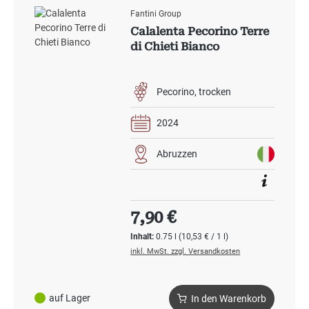
Fantini Group
Calalenta Pecorino Terre
di Chieti Bianco
Pecorino
trocken
2024
Abruzzen
Regulärer Preis:
7,90 €
Inhalt:
0.75 l
(10,53 € / 1 l)
inkl. MwSt. zzgl. Versandkosten
auf Lager
In den Warenkorb