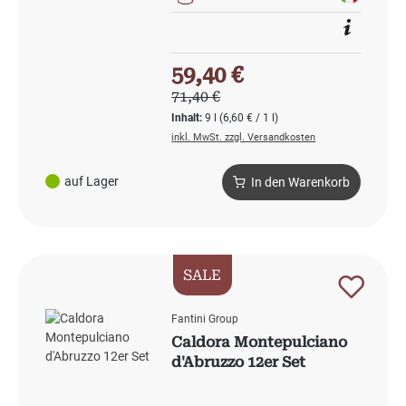
Verkaufspreis:
59,40 €
Regulärer Preis:
71,40 €
Inhalt:
9 l
(6,60 € / 1 l)
inkl. MwSt. zzgl. Versandkosten
auf Lager
In den Warenkorb
SALE
Fantini Group
Caldora Montepulciano
d'Abruzzo 12er Set