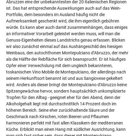
Abruzzen eine der unbekanntesten der 20 italienischen Regionen
ist. Das hat entsprechende Auswirkungen auch auf das Wein-
Portfolio, dem besonders im Ausland häufig nicht die
Aufmerksamkeit geschenkt wird, die ihm eigentlich gebühren
würde. Es kann aber auch damit zusammenhängen, dass einiges
an informativer Vorarbeit geleistet werden muss, will man die
Genuss-Eigenheiten dieses Landstrichs genau erfassen. Blicken
wir also zunächst einmal auf das Aushängeschild des hiesigen
Weinbaus, den autochthonen Montepulciano d’Abruzzo, der mehr
als die Hälfte der Rebfläche für sich beansprucht. Er ist häufiges
Opfer einer Verwechslung mit dem ungleich bekannteren,
toskanischen Vino Mobile de Montepulciano, der allerdings nach
seinem Herkunftsort benannt ist und aus Sangiovese gekeltert
wird. Anders als dieser bringt der Montepulciano d’Abruzzo keine
Spitzengewächse hervor, sondern hauptsächlich unkomplizierte
Tropfen für den Alltag - geeignet eher für den Abend, denn der
Alkoholgehalt liegt mit durchschnittlich 14 Prozent doch im
höheren Bereich. Seine eher zurückhaltende Säure und der
Geschmack nach Kirschen, roten Beeren und Pflaumen
harmonieren perfekt mit fast allen Klassikern der mediterranen
Küche. Erblickt man einen Hang mit südlicher Ausrichtung, kann
man sich fast sicher sein, dass dieser mit Montepulciano