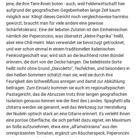
jene, die ihre Tiere ihnen boten - auch, weil Felderwirtschaft hier
aufgrund der geografischen Gegebenheiten lange Zeit kaum
möglich war. Klingt dieses Gericht noch vergleichsweise harmlos
gewürzt, braucht man für viele andere eine gewisse
Schärfetoleranz. Eine der liebsten Zutaten ist den Einheimischen
nämlich der Peperoncino, was übersetzt „kleine Paprika“ heißt,
aber eine Chili meint. Man verwendet sie bevorzugt getrocknet,
und wer schon einmal in einem traditionellen italienischen
Feinkostgeschäft war, wird sich an die leuchtend roten Bündel
erinnern, die dort von der Decke hängen. Die beliebteste Sorte
heißt nicht ohne Grund „Diavoletto“, Teufelchen, und besonders in
den heißen Sommern schätzt man sie, weil sie durch ihre
Feurigkeit den Schweißfluss anregen und damit zur Abkühlung
beitragen. Zum Einsatz kommen sie auch im regionaltypischen
Pastagericht, das die Abruzzen trotz ihrer langen geografischen
Isolation genauso kennen wie der Rest des Landes. Spaghetti alla
chitarra werden sie genannt, weil das Werkzeug zur Herstellung
der Nudeln optisch stark an eine Gitarre erinnert. Es verleiht ihnen
eine poröse Oberfläche, die sich perfekt dazu eignet, ein Maximum
an Soße aufzunehmen, etwa eine „all’amatriciana“ aus den
omnipräsenten Tomaten, ergänzt um Räucherspeck, Peperoncini