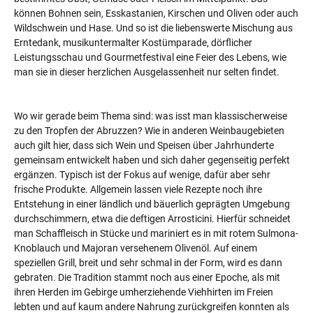
können Bohnen sein, Esskastanien, Kirschen und Oliven oder auch
Wildschwein und Hase. Und so ist die liebenswerte Mischung aus
Erntedank, musikuntermalter Kostümparade, dörflicher
Leistungsschau und Gourmetfestival eine Feier des Lebens, wie
man sie in dieser herzlichen Ausgelassenheit nur selten findet.
Wo wir gerade beim Thema sind: was isst man klassischerweise
zu den Tropfen der Abruzzen? Wie in anderen Weinbaugebieten
auch gilt hier, dass sich Wein und Speisen über Jahrhunderte
gemeinsam entwickelt haben und sich daher gegenseitig perfekt
ergänzen. Typisch ist der Fokus auf wenige, dafür aber sehr
frische Produkte. Allgemein lassen viele Rezepte noch ihre
Entstehung in einer ländlich und bäuerlich geprägten Umgebung
durchschimmern, etwa die deftigen Arrosticini. Hierfür schneidet
man Schaffleisch in Stücke und mariniert es in mit rotem Sulmona-
Knoblauch und Majoran versehenem Olivenöl. Auf einem
speziellen Grill, breit und sehr schmal in der Form, wird es dann
gebraten. Die Tradition stammt noch aus einer Epoche, als mit
ihren Herden im Gebirge umherziehende Viehhirten im Freien
lebten und auf kaum andere Nahrung zurückgreifen konnten als