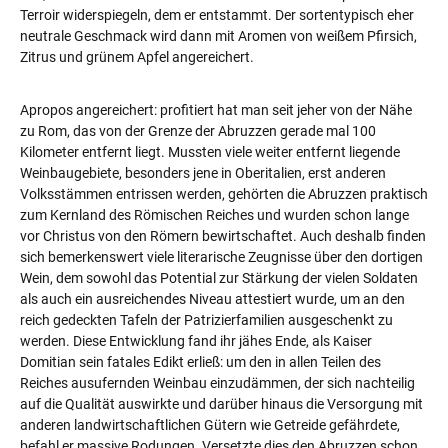
Terroir widerspiegeln, dem er entstammt. Der sortentypisch eher
neutrale Geschmack wird dann mit Aromen von weißem Pfirsich,
Zitrus und grünem Apfel angereichert.
Apropos angereichert: profitiert hat man seit jeher von der Nähe
zu Rom, das von der Grenze der Abruzzen gerade mal 100
Kilometer entfernt liegt. Mussten viele weiter entfernt liegende
Weinbaugebiete, besonders jene in Oberitalien, erst anderen
Volksstämmen entrissen werden, gehörten die Abruzzen praktisch
zum Kernland des Römischen Reiches und wurden schon lange
vor Christus von den Römern bewirtschaftet. Auch deshalb finden
sich bemerkenswert viele literarische Zeugnisse über den dortigen
Wein, dem sowohl das Potential zur Stärkung der vielen Soldaten
als auch ein ausreichendes Niveau attestiert wurde, um an den
reich gedeckten Tafeln der Patrizierfamilien ausgeschenkt zu
werden. Diese Entwicklung fand ihr jähes Ende, als Kaiser
Domitian sein fatales Edikt erließ: um den in allen Teilen des
Reiches ausufernden Weinbau einzudämmen, der sich nachteilig
auf die Qualität auswirkte und darüber hinaus die Versorgung mit
anderen landwirtschaftlichen Gütern wie Getreide gefährdete,
befahl er massive Rodungen. Versetzte dies den Abruzzen schon