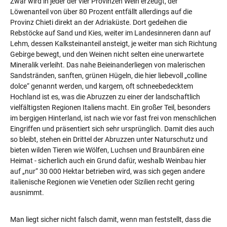
Zwar wird in jeder der vier Provinzen Wein erzeugt, der
Löwenanteil von über 80 Prozent entfällt allerdings auf die
Provinz Chieti direkt an der Adriaküste. Dort gedeihen die
Rebstöcke auf Sand und Kies, weiter im Landesinneren dann auf
Lehm, dessen Kalksteinanteil ansteigt, je weiter man sich Richtung
Gebirge bewegt, und den Weinen nicht selten eine unerwartete
Mineralik verleiht. Das nahe Beieinanderliegen von malerischen
Sandstränden, sanften, grünen Hügeln, die hier liebevoll „colline
dolce“ genannt werden, und kargem, oft schneebedecktem
Hochland ist es, was die Abruzzen zu einer der landschaftlich
vielfältigsten Regionen Italiens macht. Ein großer Teil, besonders
im bergigen Hinterland, ist nach wie vor fast frei von menschlichen
Eingriffen und präsentiert sich sehr ursprünglich. Damit dies auch
so bleibt, stehen ein Drittel der Abruzzen unter Naturschutz und
bieten wilden Tieren wie Wölfen, Luchsen und Braunbären eine
Heimat - sicherlich auch ein Grund dafür, weshalb Weinbau hier
auf „nur“ 30 000 Hektar betrieben wird, was sich gegen andere
italienische Regionen wie Venetien oder Sizilien recht gering
ausnimmt.
Man liegt sicher nicht falsch damit, wenn man feststellt, dass die