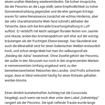
einem uralten Weinberg wiederentdeckte. Die hohen Ansprüche,
die der Pecorino an die Lage stellt, seine Empfindlichkeit zu hoher
Sonneneinstrahlung gegenüber und die eher geringen Erträge
waren für seine Renaissance zunächst ein echtes Hindernis, aber
der sehr charakteristische Wein fand schnell Liebhaber der
Tatsache, dass sich bei ihm jede Erwartungshaltung in Luft
auflöst. Er verblüfft mit leicht salzigen floralen Noten von Jasmin
und Akazie, wobei das Aromenspektrum sich eher auf der würzig-
kräuterigen als der fruchtigen Ebene bewegt. Das Säurelevel wie
auch die Mineralität sind für einen italienischen Weißen erstaunlich
hoch, und schon einige Male hat man ihn salbungsvoll als
„Riesling der Adria“ bezeichnet. Ohne Zweifel gehört der Pecorino,
der außer in den Abruzzen nur noch in den angrenzenden Marken
in nennenswertem Umfang angebaut wird, zu den
bemerkenswertesten Rebsorten des Landes. Und Profis schwören
sogar, dass er blind verkostet häufig für einen Rotwein gehalten
werden könnte.
Einen ähnlich kometenhaften Aufstieg hat die Cococciola
hingelegt, auch wenn sie noch eher unter dem Label „Geheimtipp“
rangiert als der Pecorino. Die spät reifende Traube wurde lange