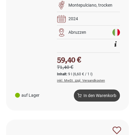
Montepulciano
trocken
2024
Abruzzen
Verkaufspreis:
59,40 €
Regulärer Preis:
71,40 €
Inhalt:
9 l
(6,60 € / 1 l)
inkl. MwSt. zzgl. Versandkosten
auf Lager
In den Warenkorb