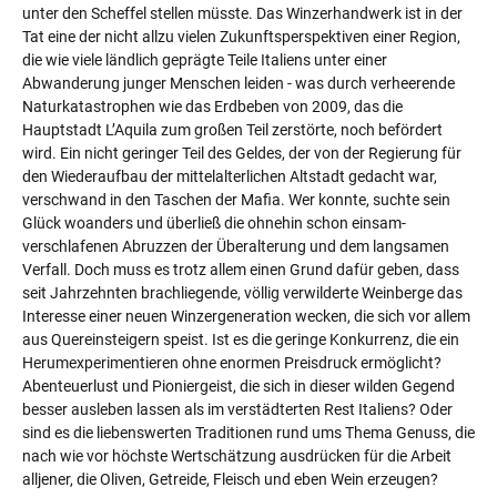
unter den Scheffel stellen müsste. Das Winzerhandwerk ist in der
Tat eine der nicht allzu vielen Zukunftsperspektiven einer Region,
die wie viele ländlich geprägte Teile Italiens unter einer
Abwanderung junger Menschen leiden - was durch verheerende
Naturkatastrophen wie das Erdbeben von 2009, das die
Hauptstadt L’Aquila zum großen Teil zerstörte, noch befördert
wird. Ein nicht geringer Teil des Geldes, der von der Regierung für
den Wiederaufbau der mittelalterlichen Altstadt gedacht war,
verschwand in den Taschen der Mafia. Wer konnte, suchte sein
Glück woanders und überließ die ohnehin schon einsam-
verschlafenen Abruzzen der Überalterung und dem langsamen
Verfall. Doch muss es trotz allem einen Grund dafür geben, dass
seit Jahrzehnten brachliegende, völlig verwilderte Weinberge das
Interesse einer neuen Winzergeneration wecken, die sich vor allem
aus Quereinsteigern speist. Ist es die geringe Konkurrenz, die ein
Herumexperimentieren ohne enormen Preisdruck ermöglicht?
Abenteuerlust und Pioniergeist, die sich in dieser wilden Gegend
besser ausleben lassen als im verstädterten Rest Italiens? Oder
sind es die liebenswerten Traditionen rund ums Thema Genuss, die
nach wie vor höchste Wertschätzung ausdrücken für die Arbeit
alljener, die Oliven, Getreide, Fleisch und eben Wein erzeugen?