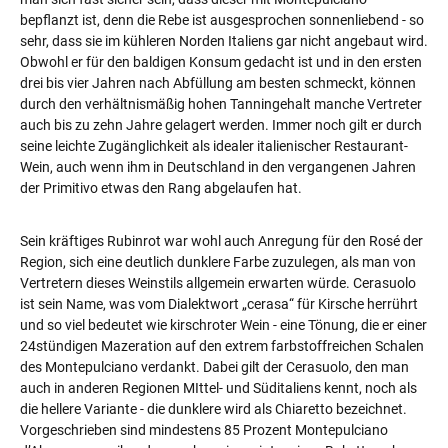
bepflanzt ist, denn die Rebe ist ausgesprochen sonnenliebend - so
sehr, dass sie im kühleren Norden Italiens gar nicht angebaut wird.
Obwohl er für den baldigen Konsum gedacht ist und in den ersten
drei bis vier Jahren nach Abfüllung am besten schmeckt, können
durch den verhältnismäßig hohen Tanningehalt manche Vertreter
auch bis zu zehn Jahre gelagert werden. Immer noch gilt er durch
seine leichte Zugänglichkeit als idealer italienischer Restaurant-
Wein, auch wenn ihm in Deutschland in den vergangenen Jahren
der Primitivo etwas den Rang abgelaufen hat.
Sein kräftiges Rubinrot war wohl auch Anregung für den Rosé der
Region, sich eine deutlich dunklere Farbe zuzulegen, als man von
Vertretern dieses Weinstils allgemein erwarten würde. Cerasuolo
ist sein Name, was vom Dialektwort „cerasa“ für Kirsche herrührt
und so viel bedeutet wie kirschroter Wein - eine Tönung, die er einer
24stündigen Mazeration auf den extrem farbstoffreichen Schalen
des Montepulciano verdankt. Dabei gilt der Cerasuolo, den man
auch in anderen Regionen MIttel- und Süditaliens kennt, noch als
die hellere Variante - die dunklere wird als Chiaretto bezeichnet.
Vorgeschrieben sind mindestens 85 Prozent Montepulciano