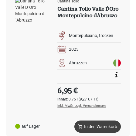
Cantina Tollo
Cantina Tollo Valle D´Oro
Montepulcino d´Abruzzo
Montepulciano
trocken
2023
Abruzzen
Regulärer Preis:
6,95 €
Inhalt:
0.75 l
(9,27 € / 1 l)
inkl. MwSt. zzgl. Versandkosten
auf Lager
In den Warenkorb