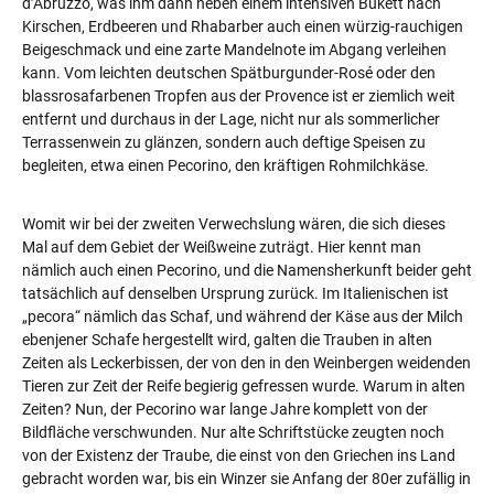
d’Abruzzo, was ihm dann neben einem intensiven Bukett nach
Kirschen, Erdbeeren und Rhabarber auch einen würzig-rauchigen
Beigeschmack und eine zarte Mandelnote im Abgang verleihen
kann. Vom leichten deutschen Spätburgunder-Rosé oder den
blassrosafarbenen Tropfen aus der Provence ist er ziemlich weit
entfernt und durchaus in der Lage, nicht nur als sommerlicher
Terrassenwein zu glänzen, sondern auch deftige Speisen zu
begleiten, etwa einen Pecorino, den kräftigen Rohmilchkäse.
Womit wir bei der zweiten Verwechslung wären, die sich dieses
Mal auf dem Gebiet der Weißweine zuträgt. Hier kennt man
nämlich auch einen Pecorino, und die Namensherkunft beider geht
tatsächlich auf denselben Ursprung zurück. Im Italienischen ist
„pecora“ nämlich das Schaf, und während der Käse aus der Milch
ebenjener Schafe hergestellt wird, galten die Trauben in alten
Zeiten als Leckerbissen, der von den in den Weinbergen weidenden
Tieren zur Zeit der Reife begierig gefressen wurde. Warum in alten
Zeiten? Nun, der Pecorino war lange Jahre komplett von der
Bildfläche verschwunden. Nur alte Schriftstücke zeugten noch
von der Existenz der Traube, die einst von den Griechen ins Land
gebracht worden war, bis ein Winzer sie Anfang der 80er zufällig in