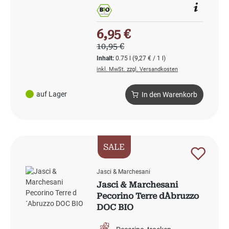
Verkaufspreis:
6,95 €
Regulärer Preis:
10,95 €
Inhalt:
0.75 l
(9,27 € / 1 l)
inkl. MwSt. zzgl. Versandkosten
auf Lager
In den Warenkorb
SALE
Jasci & Marchesani
Jasci & Marchesani
Pecorino Terre d´Abruzzo
DOC BIO