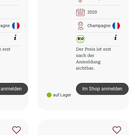
2020
agne
Champagne
t erst
Der Preis ist erst
nach der
g
Anmeldung
sichtbar.
 anmelden
Im Shop anmelden
auf Lager