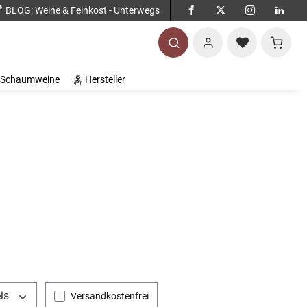
BLOG
: Weine & Feinkost - Unterwegs
Warenko
Schaumweine
Hersteller
eis
Filter hinzufügen: Versandkostenfrei
Versandkostenfrei