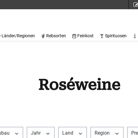
Länder/Regionen
Rebsorten
Feinkost
Spirituosen
Roséweine
sbau
Jahr
Land
Region
Pr