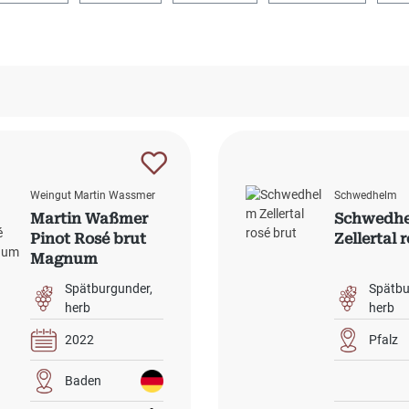
Weingut Martin Wassmer
Schwedhelm
Martin Waßmer
Schwedh
Pinot Rosé brut
Zellertal 
Magnum
Spätburgunder
Spätbu
herb
herb
2022
Pfalz
Baden