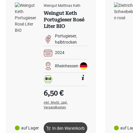
Weingut Matthias Keth
Weingut Keth
Portugieser Rosé
Liter BIO
Portugieser
halbtrocken
2024
Rheinhessen
Regulärer Preis:
6,50 €
inkl. MwSt. zzgl.
Versandkosten
auf Lager
auf La
In den Warenkorb