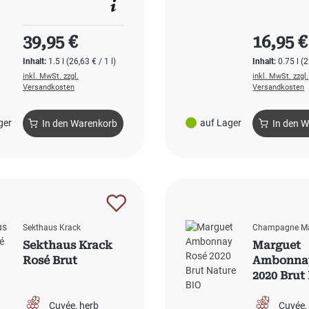
Regulärer Preis:
Regulärer
39,95 €
16,95 €
Inhalt:
1.5 l
(26,63 € / 1 l)
Inhalt:
0.75 l
(2
inkl. MwSt. zzgl.
inkl. MwSt. zzgl.
Versandkosten
Versandkosten
ger
auf Lager
In den Warenkorb
In den 
Sekthaus Krack
Champagne Ma
Sekthaus Krack
Marguet
Rosé Brut
Ambonna
2020 Brut
BIO
Cuvée
herb
Cuvée