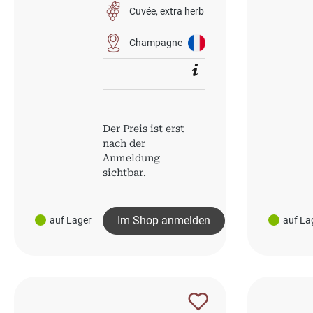
Cuvée
extra herb
Champagne
Der Preis ist erst
nach der
Anmeldung
sichtbar.
Im Shop anmelden
auf Lager
auf La