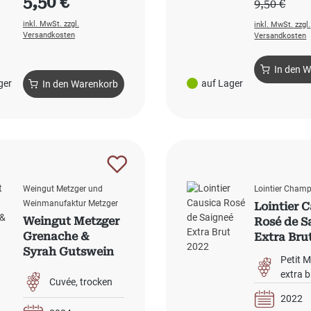
5,50 €
Regulärer 
9,50 €
Inhalt:
0.75 l
(1
inkl. MwSt. zzgl.
inkl. MwSt. zzgl.
Versandkosten
Versandkosten
In den 
ger
auf Lager
In den Warenkorb
Weingut Metzger und
Lointier Cham
Weinmanufaktur Metzger
Lointier 
Weingut Metzger
Rosé de S
Grenache &
Extra Bru
Syrah Gutswein
Petit 
rose 2024
extra b
Cuvée
trocken
2022