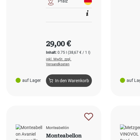
Pfalz
Regulärer Preis:
29,00 €
Inhalt:
0.75 l
(38,67 € / 1 l)
inkl. MwSt. zzgl.
Versandkosten
auf Lager
auf La
In den Warenkorb
Monteabellón
Monteabellon