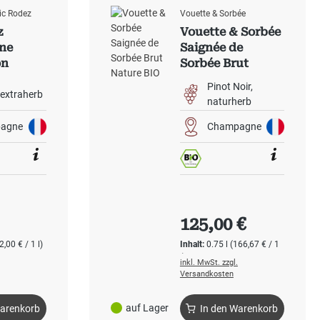
ic Rodez
Vouette & Sorbée
z
Vouette & Sorbée
ne
Saignée de
on
Sorbée Brut
u Rosé
Nature BIO
Pinot Noir
extraherb
naturherb
agne
Champagne
 Preis:
Regulärer Preis:
125,00 €
2,00 € / 1 l)
Inhalt:
0.75 l
(166,67 € / 1
l)
inkl. MwSt. zzgl.
Versandkosten
auf Lager
Warenkorb
In den Warenkorb