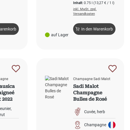
Preis:
Inhalt:
0.75 l
(13,27 € / 1 l)
0,60 € / 1 l)
inkl. MwSt. zzgl.
Versandkosten
Warenkorb
In den Warenkorb
auf Lager
pagne
Champagne Sadi Malot
Causica
Sadi Malot
aigneé
Champagne
t 2022
Bulles de Rosé
Meunier
Cuvée
herb
rut
Champagne