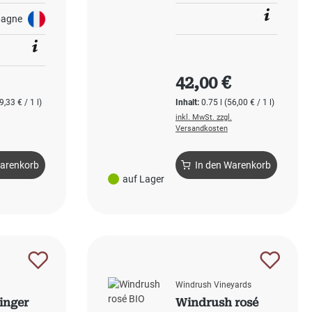
agne
 Preis:
Regulärer Preis:
42,00 €
9,33 € / 1 l)
Inhalt:
0.75 l
(56,00 € / 1 l)
inkl. MwSt. zzgl.
Versandkosten
Warenkorb
In den Warenkorb
auf Lager
Windrush Vineyards
inger
Windrush rosé