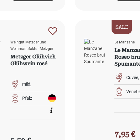
SALE
Weingut Metzger und
Le Manzane
Weinmanufaktur Metzger
Le Manza
Metzger Glühvieh
Roseo bru
Glühwein rosé
Spumant
Cuvée
mild
Veneti
Pfalz
Verkaufs
7,95 €
Regulärer Preis: