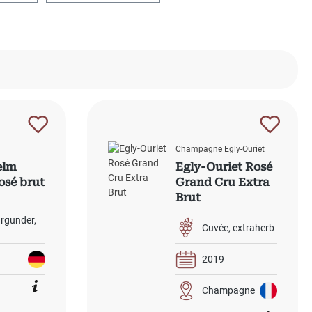
Champagne Egly-Ouriet
elm
Egly-Ouriet Rosé
rosé brut
Grand Cru Extra
Brut
rgunder
Cuvée
extraherb
2019
Champagne