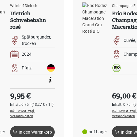
Weinhof Dietrich
Champagne Er
Dietrich
Eric Rode
Schwebebahn
Champag
rosé
Macerati
Grand Cr
Spätburgunder
BIO
Cuvée
trocken
2024
Champ
Pfalz
Regulärer Preis:
Regulärer
9,95 €
69,00 €
Inhalt:
0.75 l
(13,27 € / 1 l)
Inhalt:
0.75 l
(9
inkl. MwSt. zzgl.
inkl. MwSt. zzgl.
Versandkosten
Versandkosten
ger
auf Lager
In den Warenkorb
In den 