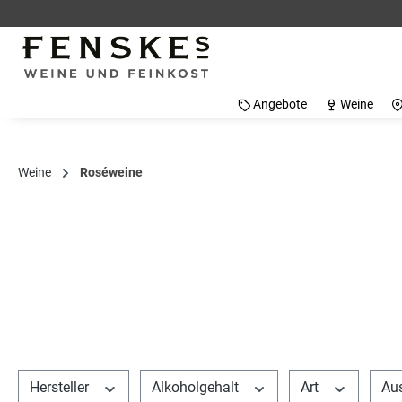
 Hauptinhalt springen
Zur Suche springen
Zur Hauptnavigation springen
Angebote
Weine
Weine
Roséweine
Hersteller
Alkoholgehalt
Art
Au