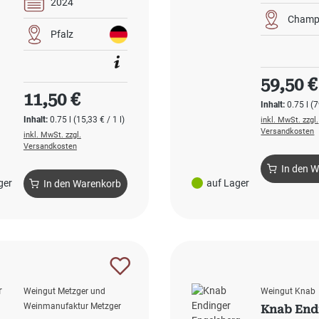
2024
Champ
Pfalz
Regulärer
59,50 €
Regulärer Preis:
11,50 €
Inhalt:
0.75 l
(7
Inhalt:
0.75 l
(15,33 € / 1 l)
inkl. MwSt. zzgl.
Versandkosten
inkl. MwSt. zzgl.
Versandkosten
In den 
ger
auf Lager
In den Warenkorb
Weingut Metzger und
Weingut Knab
Weinmanufaktur Metzger
Knab End