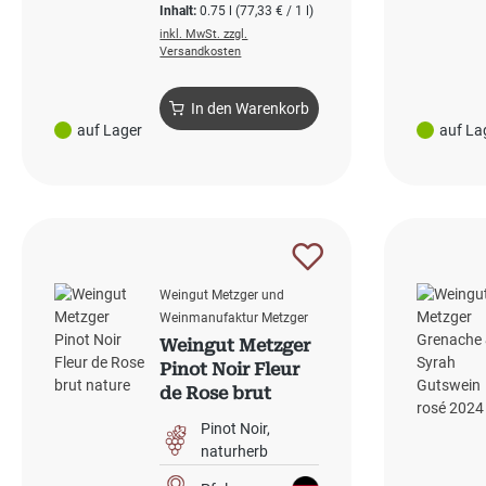
Inhalt:
0.75 l
(77,33 € / 1 l)
inkl. MwSt. zzgl.
Versandkosten
In den Warenkorb
auf Lager
auf La
Weingut Metzger und
Weinmanufaktur Metzger
Weingut Metzger
Pinot Noir Fleur
de Rose brut
nature
Pinot Noir
naturherb