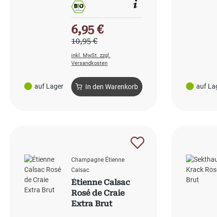
Verkaufspreis:
6,95 €
Regulärer Preis:
10,95 €
Inhalt:
0.75 l
(9,27 € / 1 l)
inkl. MwSt. zzgl.
Versandkosten
auf Lager
auf La
In den Warenkorb
Champagne Étienne
Calsac
Étienne Calsac
Rosé de Craie
Extra Brut