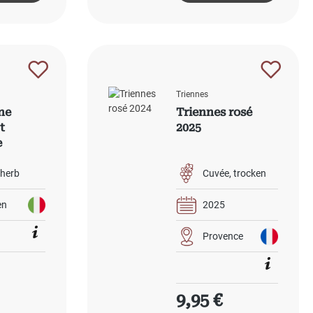
Triennes
ne
Triennes rosé
t
2025
e
herb
Cuvée
trocken
en
2025
Provence
preis:
Regulärer Preis:
9,95 €