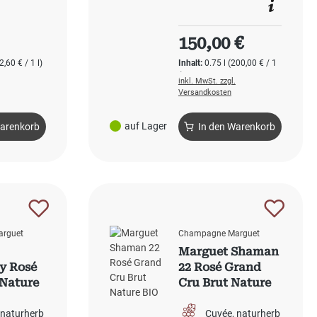
 Preis:
Regulärer Preis:
150,00 €
2,60 € / 1 l)
Inhalt:
0.75 l
(200,00 € / 1
l)
inkl. MwSt. zzgl.
Versandkosten
auf Lager
Warenkorb
In den Warenkorb
rguet
Champagne Marguet
Marguet Shaman
y Rosé
22 Rosé Grand
 Nature
Cru Brut Nature
BIO
naturherb
Cuvée
naturherb