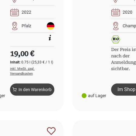
2022
2020
Pfalz
Champ
Regulärer Preis:
Der Preis is
19,00 €
nach der
Anmeldun
Inhalt:
0.75 l
(25,33 € / 1 l)
sichtbar.
inkl. MwSt. zzgl.
Versandkosten
Im Shop
In den Warenkorb
ger
auf Lager