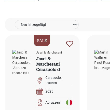
SALE
Jasci & Marchesani
Jasci &
Marchesani
Cerasuolo d
´Abruzzo rosato
Cerasuolo
BIO
trocken
2025
Abruzzen