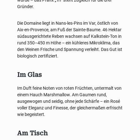
wurde – das Präfix „Tri" steht zugleich für die drei
Gründer.
Die Domaine liegt in Nans-les-Pins im Var, östlich von
Aix-en-Provence, am Fuß der Sainte-Baume. 46 Hektar
südausgerichtete Reben wachsen auf Kalkstein-Ton in
rund 350–450 m Höhe – ein kühleres Mikroklima, das
den Weinen Frische und Spannung verleiht. Das Gut ist
biologisch zertifiziert.
Im Glas
Im Duft feine Noten von roten Früchten, untermalt von
einem Hauch Marshmallow. Am Gaumen rund,
ausgewogen und seidig, ohne jede Schärfe – ein Rosé
voller Eleganz und Finesse, der gleichermaßen erfrischt
wie begeistert.
Am Tisch