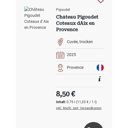
Pigoudet
Château Pigoudet
Coteaux d´Aix en
Provence
Cuvée
trocken
2025
Provence
Regulärer Preis:
8,50 €
Inhalt:
0.75 l
(11,33 € / 1 l)
inkl. MwSt. zzgl. Versandkosten