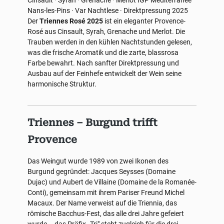
Cinsault · Syrah · Grenache · Merlot
IGP Méditerranée
Nans-les-Pins · Var
Nachtlese · Direktpressung
2025
Der
Triennes Rosé 2025
ist ein eleganter Provence-
Rosé aus Cinsault, Syrah, Grenache und Merlot. Die
Trauben werden in den kühlen Nachtstunden gelesen,
was die frische Aromatik und die zarte, blassrosa
Farbe bewahrt. Nach sanfter Direktpressung und
Ausbau auf der Feinhefe entwickelt der Wein seine
harmonische Struktur.
Triennes – Burgund trifft
Provence
Das Weingut wurde 1989 von zwei Ikonen des
Burgund gegründet: Jacques Seysses (Domaine
Dujac) und Aubert de Villaine (Domaine de la Romanée-
Conti), gemeinsam mit ihrem Pariser Freund Michel
Macaux. Der Name verweist auf die Triennia, das
römische Bacchus-Fest, das alle drei Jahre gefeiert