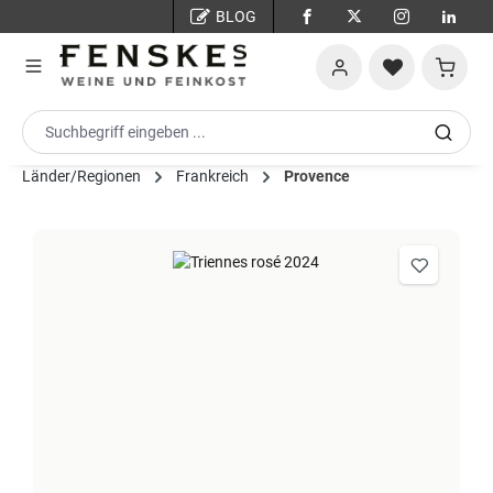
BLOG
Zum Hauptinhalt springen
Warenko
Länder/Regionen
Frankreich
Provence
Bildergalerie überspringen