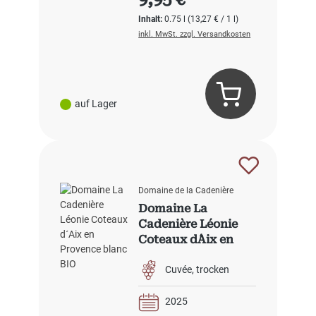
Inhalt:
0.75 l
(13,27 € / 1 l)
inkl. MwSt. zzgl. Versandkosten
auf Lager
Domaine de la Cadenière
Domaine La
Cadenière Léonie
Coteaux d´Aix en
Provence blanc BIO
Cuvée
trocken
2025