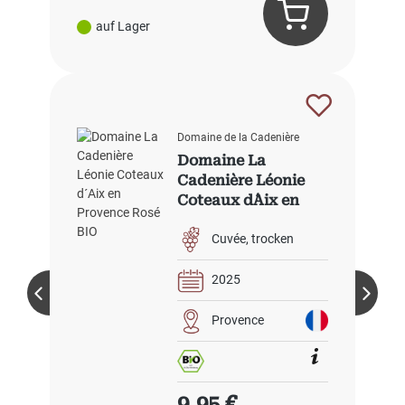
auf Lager
Domaine de la Cadenière
Domaine La
Cadenière Léonie
Coteaux d´Aix en
Provence Rosé BIO
Cuvée
trocken
2025
Provence
Regulärer Preis:
9,95 €