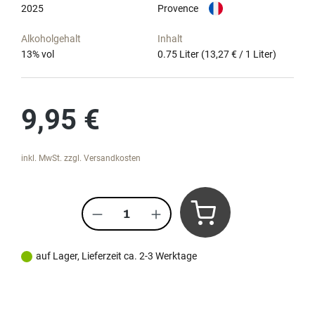
2025
Provence
Alkoholgehalt
Inhalt
13
% vol
0.75 Liter
(13,27 € / 1 Liter)
Regulärer Preis:
9,95 €
inkl. MwSt. zzgl. Versandkosten
Produkt Anzahl: Gib den gewünscht
auf Lager, Lieferzeit ca. 2-3 Werktage