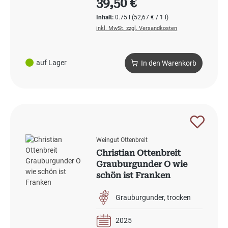
39,50 €
Inhalt:
0.75 l
(52,67 € / 1 l)
inkl. MwSt. zzgl. Versandkosten
auf Lager
In den Warenkorb
Weingut Ottenbreit
Christian Ottenbreit
Grauburgunder O wie
schön ist Franken
Grauburgunder
trocken
2025