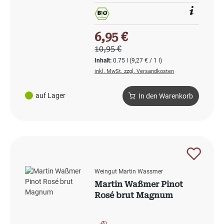
Verkaufspreis:
6,95 €
Regulärer Preis:
10,95 €
Inhalt:
0.75 l
(9,27 € / 1 l)
inkl. MwSt. zzgl. Versandkosten
auf Lager
In den Warenkorb
Weingut Martin Wassmer
Martin Waßmer Pinot
Rosé brut Magnum