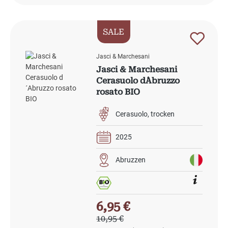
SALE
Jasci & Marchesani
Jasci & Marchesani
Cerasuolo d´Abruzzo
rosato BIO
Cerasuolo
trocken
2025
Abruzzen
Verkaufspreis:
6,95 €
Regulärer Preis:
10,95 €