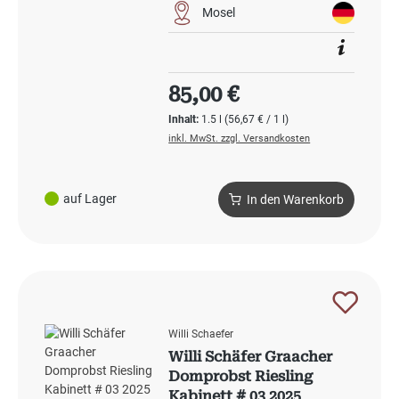
Mosel
Regulärer Preis:
85,00 €
Inhalt:
1.5 l
(56,67 € / 1 l)
inkl. MwSt. zzgl. Versandkosten
auf Lager
In den Warenkorb
Willi Schaefer
Willi Schäfer Graacher
Domprobst Riesling
Kabinett # 03 2025