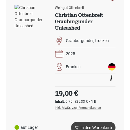
Weingut Ottenbreit
Christian Ottenbreit
Grauburgunder
Unleashed
Grauburgunder
trocken
2025
Franken
Regulärer Preis:
19,00 €
Inhalt:
0.75 l
(25,33 € / 1 l)
inkl. MwSt. zzgl. Versandkosten
auf Lager
In den Warenkorb