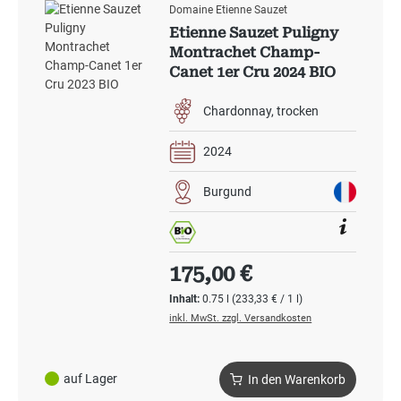
Domaine Etienne Sauzet
Etienne Sauzet Puligny
Montrachet Champ-
Canet 1er Cru 2024 BIO
Chardonnay
trocken
2024
Burgund
Regulärer Preis:
175,00 €
Inhalt:
0.75 l
(233,33 € / 1 l)
inkl. MwSt. zzgl. Versandkosten
auf Lager
In den Warenkorb