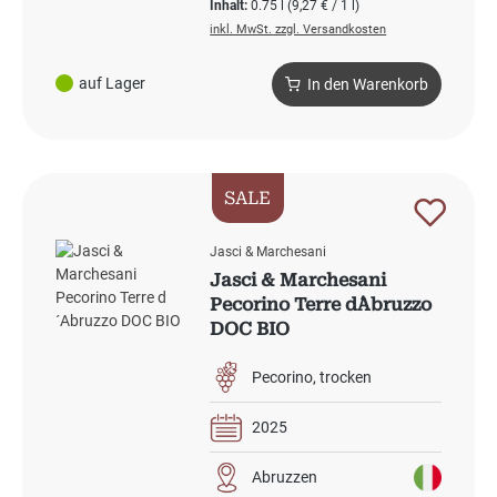
Inhalt:
0.75 l
(9,27 € / 1 l)
inkl. MwSt. zzgl. Versandkosten
auf Lager
In den Warenkorb
SALE
Jasci & Marchesani
Jasci & Marchesani
Pecorino Terre d´Abruzzo
DOC BIO
Pecorino
trocken
2025
Abruzzen