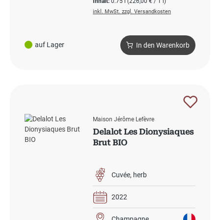
Inhalt:
0.75 l
(226,00 € / 1 l)
inkl. MwSt. zzgl. Versandkosten
auf Lager
In den Warenkorb
Maison Jérôme Lefèvre
Delalot Les Dionysiaques
Brut BIO
Cuvée
herb
2022
Champagne