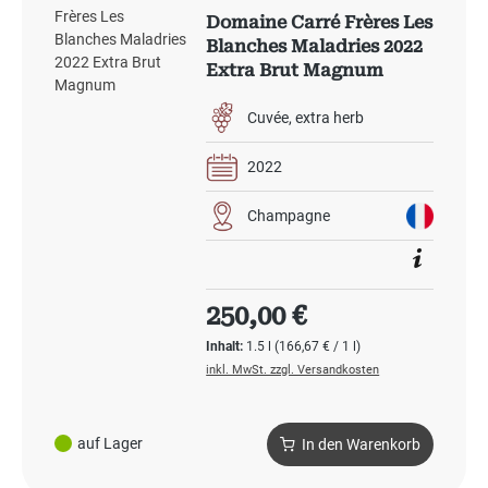
Domaine Carré Frères Les
Blanches Maladries 2022
Extra Brut Magnum
Cuvée
extra herb
2022
Champagne
Regulärer Preis:
250,00 €
Inhalt:
1.5 l
(166,67 € / 1 l)
inkl. MwSt. zzgl. Versandkosten
auf Lager
In den Warenkorb