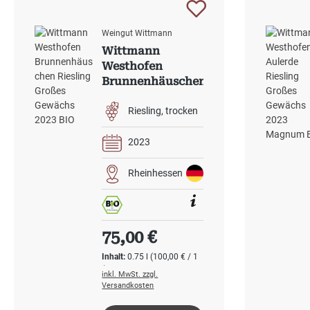
Weingut Wittmann
Wittmann
Westhofen
Brunnenhäuschen
Riesling Großes
Gewächs 2023 BIO
Riesling
trocken
2023
Rheinhessen
Regulärer Preis:
75,00 €
Inhalt:
0.75 l
(100,00 € / 1
l)
inkl. MwSt. zzgl.
Versandkosten