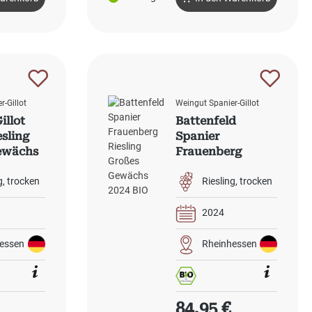
r-Gillot
Weingut Spanier-Gillot
illot
Battenfeld
esling
Spanier
ewächs
Frauenberg
Riesling Großes
Gewächs 2024
g
trocken
Riesling
trocken
BIO
2024
essen
Rheinhessen
 Preis:
Regulärer Preis:
84,95 €