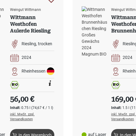
Weingut Wittmann
Weingut Witt
Wittmann
Wittman
Westhofen
Westhofe
Aulerde Riesling
Brunnenh
Großes Gewächs
Riesling 
2024 BIO
Gewächs 
Riesling
trocken
Rieslin
Magnum 
2024
2024
Rheinhessen
Rheinh
Regulärer Preis:
Regulärer
56,00 €
169,00 
Inhalt:
0.75 l
(74,67 € / 1 l)
Inhalt:
1.5 l
(11
inkl. MwSt. zzgl.
inkl. MwSt. zzgl.
Versandkosten
Versandkosten
ger
auf Lager
In den Warenkorb
In den 