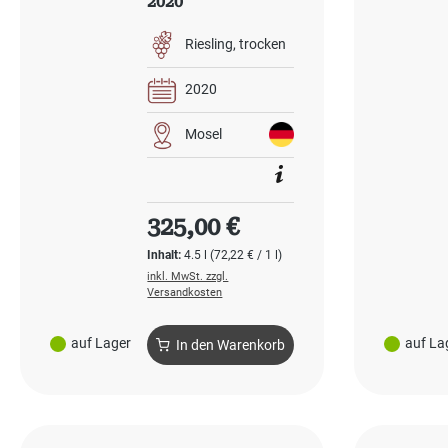
2020
Riesling
trocken
2020
Mosel
Regulärer Preis:
325,00 €
Inhalt:
4.5 l
(72,22 € / 1 l)
inkl. MwSt. zzgl.
Versandkosten
auf Lager
auf La
In den Warenkorb