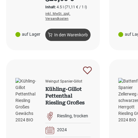
Inhalt:
4.5 l
(71,11 € / 1 l)
inkl. MwSt. zzgl.
Versandkosten
auf Lager
auf La
In den Warenkorb
Weingut Spanier-Gillot
Kühling-Gillot
Pettenthal
Riesling Großes
Gewächs 2024
BIO
Riesling
trocken
2024