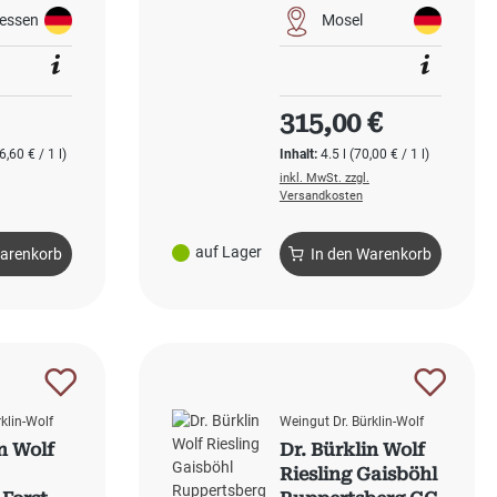
essen
Mosel
 Preis:
Regulärer Preis:
315,00 €
6,60 € / 1 l)
Inhalt:
4.5 l
(70,00 € / 1 l)
inkl. MwSt. zzgl.
Versandkosten
auf Lager
Warenkorb
In den Warenkorb
klin-Wolf
Weingut Dr. Bürklin-Wolf
in Wolf
Dr. Bürklin Wolf
Riesling Gaisböhl