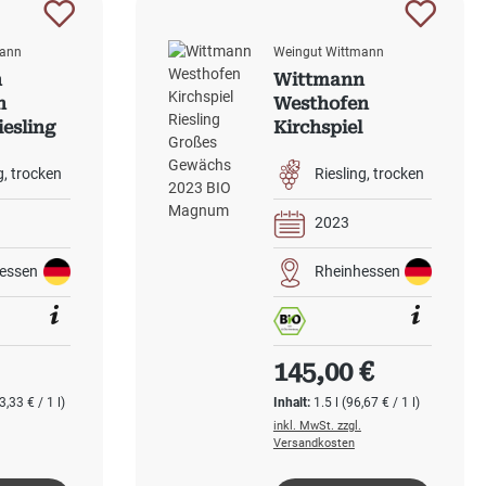
mann
Weingut Wittmann
n
Wittmann
n
Westhofen
iesling
Kirchspiel
ewächs
Riesling Großes
Gewächs 2023
g
trocken
Riesling
trocken
Magnum BIO
2023
essen
Rheinhessen
 Preis:
Regulärer Preis:
145,00 €
3,33 € / 1 l)
Inhalt:
1.5 l
(96,67 € / 1 l)
inkl. MwSt. zzgl.
Versandkosten