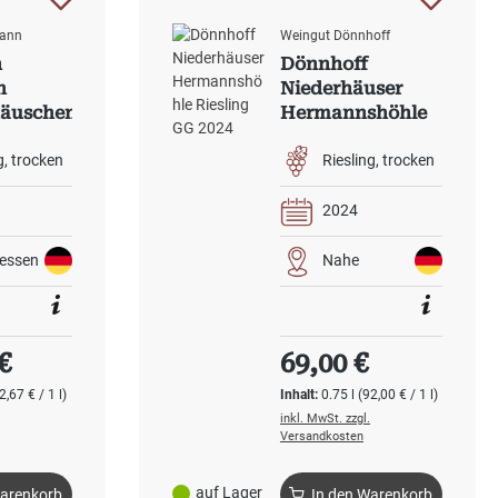
mann
Weingut Dönnhoff
n
Dönnhoff
n
Niederhäuser
äuschen
Hermannshöhle
Großes
Riesling GG 2024
2024
g
trocken
Riesling
trocken
BIO
2024
essen
Nahe
 Preis:
Regulärer Preis:
€
69,00 €
2,67 € / 1 l)
Inhalt:
0.75 l
(92,00 € / 1 l)
inkl. MwSt. zzgl.
Versandkosten
auf Lager
Warenkorb
In den Warenkorb