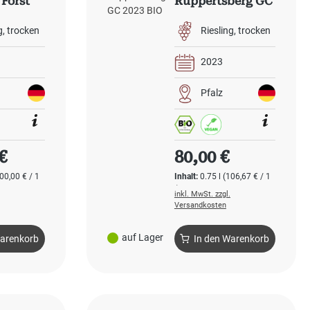
 Forst
Ruppertsberg GC
IO
2023 BIO
g
trocken
Riesling
trocken
2023
Pfalz
 Preis:
Regulärer Preis:
€
80,00 €
00,00 € / 1
Inhalt:
0.75 l
(106,67 € / 1
l)
inkl. MwSt. zzgl.
Versandkosten
auf Lager
Warenkorb
In den Warenkorb