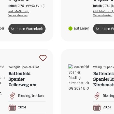
Inhalt:
0.75 l
(99,93 € / 1 l)
Inhalt:
0.75 l
(8
inkl. MwSt. zzgl.
inkl. MwSt. zzgl.
Versandkosten
Versandkosten
ger
auf Lager
In den Warenkorb
In den 
Weingut Spanier-Gillot
Weingut Spanie
Battenfeld
Battenfel
Spanier
Spanier R
Zellerweg am
Kirchens
schwarzen
2024 BIO
Herrgott Riesling
Riesling
trocken
Rieslin
GG 2024 BIO
2024
2024