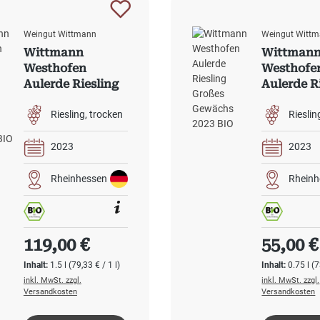
Weingut Wittmann
Weingut Witt
Wittmann
Wittman
Westhofen
Westhofe
Aulerde Riesling
Aulerde R
Großes Gewächs
Großes G
2023 Magnum
2023 BIO
Riesling
trocken
Rieslin
BIO
2023
2023
Rheinhessen
Rheinh
Regulärer Preis:
Regulärer
119,00 €
55,00 €
Inhalt:
1.5 l
(79,33 € / 1 l)
Inhalt:
0.75 l
(7
inkl. MwSt. zzgl.
inkl. MwSt. zzgl.
Versandkosten
Versandkosten