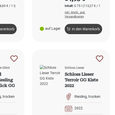
6,60 € / 1 l)
Inhalt:
0.75 l
(113,27 € / 1
l)
inkl. MwSt. zzgl.
Versandkosten
auf Lager
Warenkorb
In den Warenkorb
r-Gillot
Schloss Lieser
d
Schloss Lieser
iesling
Terroir GG Kiste
tück GG
2022
g
trocken
Riesling
trocken
2022