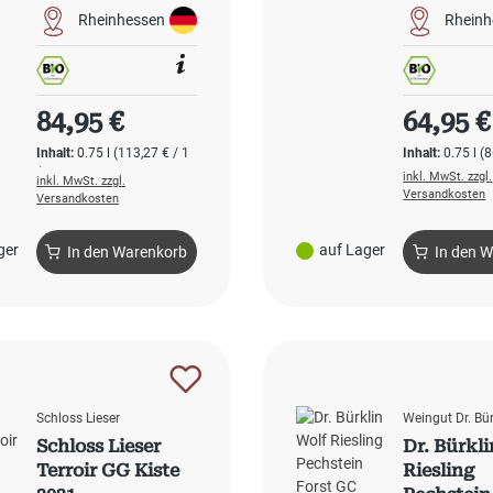
Rheinhessen
Rheinh
Regulärer Preis:
Regulärer
84,95 €
64,95 €
Inhalt:
0.75 l
(113,27 € / 1
Inhalt:
0.75 l
(8
l)
inkl. MwSt. zzgl.
inkl. MwSt. zzgl.
Versandkosten
Versandkosten
ger
auf Lager
In den Warenkorb
In den 
Schloss Lieser
Weingut Dr. Bür
Schloss Lieser
Dr. Bürkl
Terroir GG Kiste
Riesling