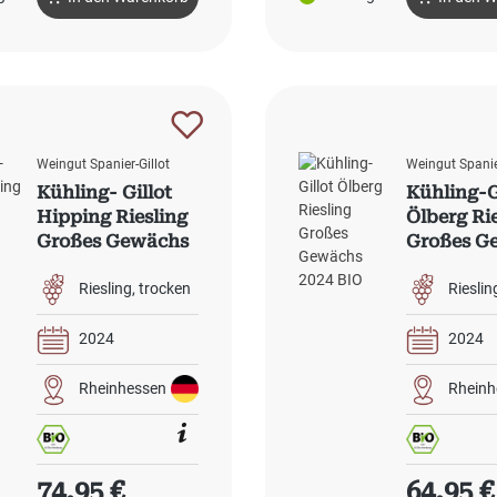
Weingut Spanier-Gillot
Weingut Spanie
Kühling- Gillot
Kühling-G
Hipping Riesling
Ölberg Ri
Großes Gewächs
Großes G
2024 BIO
2024 BIO
Riesling
trocken
Rieslin
2024
2024
Rheinhessen
Rheinh
Regulärer Preis:
Regulärer
74,95 €
64,95 €