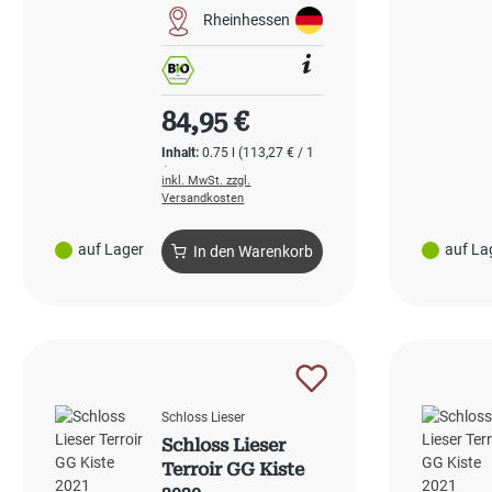
Rheinhessen
Regulärer Preis:
84,95 €
Inhalt:
0.75 l
(113,27 € / 1
l)
inkl. MwSt. zzgl.
Versandkosten
auf Lager
auf La
In den Warenkorb
Schloss Lieser
Schloss Lieser
Terroir GG Kiste