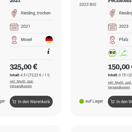
2021
Pechstein
GC 2023 B
Riesling
trocken
Rieslin
2021
2023
Mosel
Pfalz
Regulärer Preis:
Regulärer
325,00 €
150,00 
Inhalt:
4.5 l
(72,22 € / 1 l)
Inhalt:
0.75 l
(2
l)
inkl. MwSt. zzgl.
inkl. MwSt. zzgl.
Versandkosten
Versandkosten
ger
auf Lager
In den Warenkorb
In den 