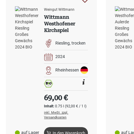
Weingut Wittmann
Wittmann
Westhofener
Kirchspiel
Riesling Großes
Gewächs 2024
Riesling
trocken
BIO
2024
Rheinhessen
Regulärer Preis:
69,00 €
Inhalt:
0.75 l
(92,00 € / 1 l)
inkl. MwSt. zzgl.
Versandkosten
auf Lager
auf La
In den Warenkorb