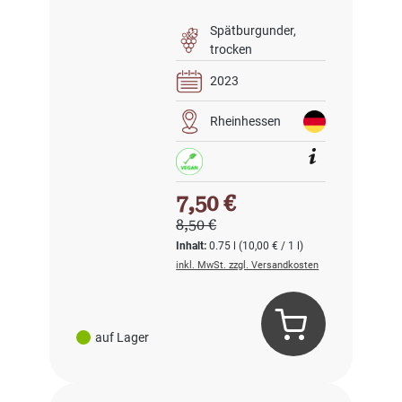
Spätburgunder
trocken
2023
Rheinhessen
Verkaufspreis:
7,50 €
Regulärer Preis:
8,50 €
Inhalt:
0.75 l
(10,00 € / 1 l)
inkl. MwSt. zzgl. Versandkosten
auf Lager