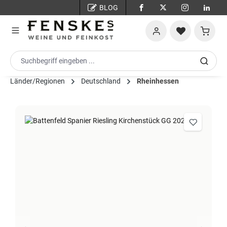
BLOG
Zum Hauptinhalt springen
Warenko
Länder/Regionen
Deutschland
Rheinhessen
Bildergalerie überspringen