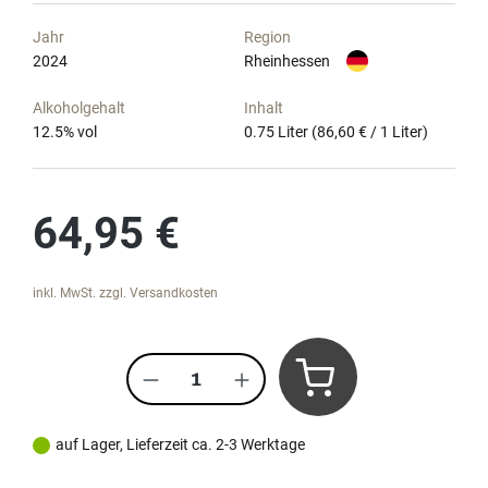
Jahr
Region
2024
Rheinhessen
Alkoholgehalt
Inhalt
12.5
% vol
0.75 Liter
(86,60 € / 1 Liter)
Regulärer Preis:
64,95 €
inkl. MwSt. zzgl. Versandkosten
Produkt Anzahl: Gib den gewünscht
auf Lager, Lieferzeit ca. 2-3 Werktage