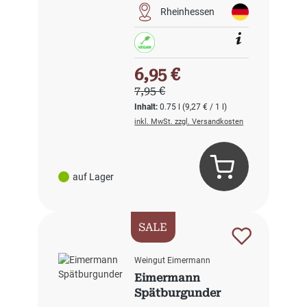
Rheinhessen
Verkaufspreis:
6,95 €
Regulärer Preis:
7,95 €
Inhalt:
0.75 l
(9,27 € / 1 l)
inkl. MwSt. zzgl. Versandkosten
auf Lager
SALE
Weingut Eimermann
Eimermann
Spätburgunder