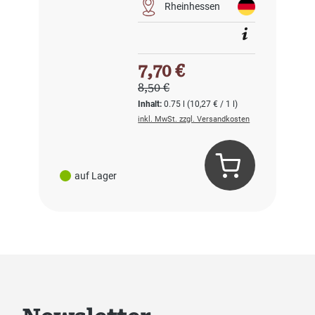
Rheinhessen
Verkaufspreis:
7,70 €
Regulärer Preis:
8,50 €
Inhalt:
0.75 l
(10,27 € / 1 l)
inkl. MwSt. zzgl. Versandkosten
auf Lager