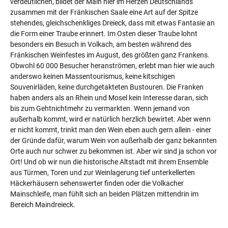
verdeutlichen, bildet der Main hier im Herzen Deutschlands
zusammen mit der Fränkischen Saale eine Art auf der Spitze
stehendes, gleichschenkliges Dreieck, dass mit etwas Fantasie an
die Form einer Traube erinnert. Im Osten dieser Traube lohnt
besonders ein Besuch in Volkach, am besten während des
Fränkischen Weinfestes im August, des größten ganz Frankens.
Obwohl 60 000 Besucher heranströmen, erlebt man hier wie auch
anderswo keinen Massentourismus, keine kitschigen
Souvenirläden, keine durchgetakteten Bustouren. Die Franken
haben anders als an Rhein und Mosel kein Interesse daran, sich
bis zum Gehtnichtmehr zu vermarkten. Wenn jemand von
außerhalb kommt, wird er natürlich herzlich bewirtet. Aber wenn
er nicht kommt, trinkt man den Wein eben auch gern allein - einer
der Gründe dafür, warum Wein von außerhalb der ganz bekannten
Orte auch nur schwer zu bekommen ist. Aber wir sind ja schon vor
Ort! Und ob wir nun die historische Altstadt mit ihrem Ensemble
aus Türmen, Toren und zur Weinlagerung tief unterkellerten
Häckerhäusern sehenswerter finden oder die Volkacher
Mainschleife, man fühlt sich an beiden Plätzen mittendrin im
Bereich Maindreieck.