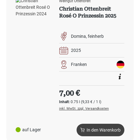
Weingut Ottenbreit
Christian Ottenbreit
Rosé O Prinzessin 2025
Domina
feinherb
2025
Franken
Regulärer Preis:
7,00 €
Inhalt:
0.75 l
(9,33 € / 1 l)
inkl. MwSt. zzgl. Versandkosten
auf Lager
In den Warenkorb