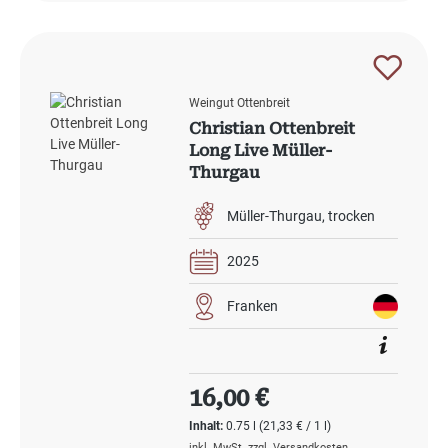
Weingut Ottenbreit
Christian Ottenbreit
Long Live Müller-
Thurgau
Müller-Thurgau
trocken
2025
Franken
Regulärer Preis:
16,00 €
Inhalt:
0.75 l
(21,33 € / 1 l)
inkl. MwSt. zzgl. Versandkosten