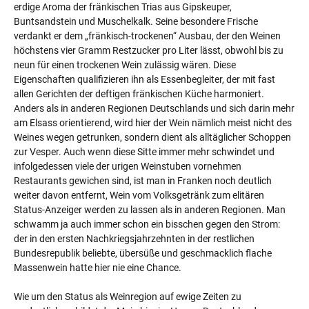
erdige Aroma der fränkischen Trias aus Gipskeuper,
Buntsandstein und Muschelkalk. Seine besondere Frische
verdankt er dem „fränkisch-trockenen“ Ausbau, der den Weinen
höchstens vier Gramm Restzucker pro Liter lässt, obwohl bis zu
neun für einen trockenen Wein zulässig wären. Diese
Eigenschaften qualifizieren ihn als Essenbegleiter, der mit fast
allen Gerichten der deftigen fränkischen Küche harmoniert.
Anders als in anderen Regionen Deutschlands und sich darin mehr
am Elsass orientierend, wird hier der Wein nämlich meist nicht des
Weines wegen getrunken, sondern dient als alltäglicher Schoppen
zur Vesper. Auch wenn diese Sitte immer mehr schwindet und
infolgedessen viele der urigen Weinstuben vornehmen
Restaurants gewichen sind, ist man in Franken noch deutlich
weiter davon entfernt, Wein vom Volksgetränk zum elitären
Status-Anzeiger werden zu lassen als in anderen Regionen. Man
schwamm ja auch immer schon ein bisschen gegen den Strom:
der in den ersten Nachkriegsjahrzehnten in der restlichen
Bundesrepublik beliebte, übersüße und geschmacklich flache
Massenwein hatte hier nie eine Chance.
Wie um den Status als Weinregion auf ewige Zeiten zu