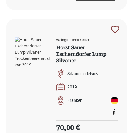
Weingut Horst Sauer
Horst Sauer
Escherndorfer Lump
Silvaner
Trockenbeerenauslese
2019
Silvaner
edelsüß
2019
Franken
Regulärer Preis:
70,00 €