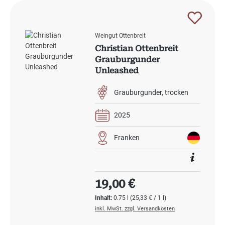
Weingut Ottenbreit
Christian Ottenbreit
Grauburgunder
Unleashed
Grauburgunder
trocken
2025
Franken
Regulärer Preis:
19,00 €
Inhalt:
0.75 l
(25,33 € / 1 l)
inkl. MwSt. zzgl. Versandkosten