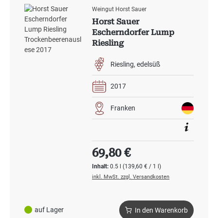
Weingut Horst Sauer
Horst Sauer
Escherndorfer Lump
Riesling
Trockenbeerenauslese
2017
Riesling
edelsüß
2017
Franken
Regulärer Preis:
69,80 €
Inhalt:
0.5 l
(139,60 € / 1 l)
inkl. MwSt. zzgl. Versandkosten
auf Lager
In den Warenkorb