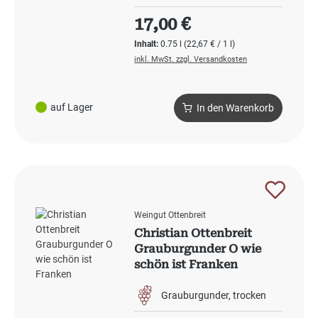
Regulärer Preis:
17,00 €
Inhalt:
0.75 l
(22,67 € / 1 l)
inkl. MwSt. zzgl. Versandkosten
auf Lager
In den Warenkorb
Weingut Ottenbreit
Christian Ottenbreit
Grauburgunder O wie
schön ist Franken
Grauburgunder
trocken