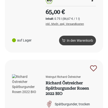
Regulärer Preis:
65,00 €
Inhalt:
0.75 l
(86,67 € / 1 l)
inkl. MwSt. zzgl. Versandkosten
auf Lager
In den Warenkorb
Weingut Richard Östreicher
Richard Östreicher
Spätburgunder Rosen
2022 BIO
Spätburgunder
trocken