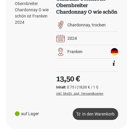
Obernbreiter
Chardonnay O wie schön
ist Franken 2024
Chardonnay
trocken
2024
Franken
Regulärer Preis:
13,50 €
Inhalt:
0.75 l
(18,00 € / 1 l)
inkl. MwSt. zzgl. Versandkosten
auf Lager
In den Warenkorb