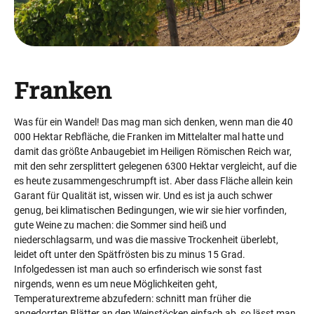
Franken
Was für ein Wandel! Das mag man sich denken, wenn man die 40
000 Hektar Rebfläche, die Franken im Mittelalter mal hatte und
damit das größte Anbaugebiet im Heiligen Römischen Reich war,
mit den sehr zersplittert gelegenen 6300 Hektar vergleicht, auf die
es heute zusammengeschrumpft ist. Aber dass Fläche allein kein
Garant für Qualität ist, wissen wir. Und es ist ja auch schwer
genug, bei klimatischen Bedingungen, wie wir sie hier vorfinden,
gute Weine zu machen: die Sommer sind heiß und
niederschlagsarm, und was die massive Trockenheit überlebt,
leidet oft unter den Spätfrösten bis zu minus 15 Grad.
Infolgedessen ist man auch so erfinderisch wie sonst fast
nirgends, wenn es um neue Möglichkeiten geht,
Temperaturextreme abzufedern: schnitt man früher die
angedorrten Blätter an den Weinstöcken einfach ab, so lässt man