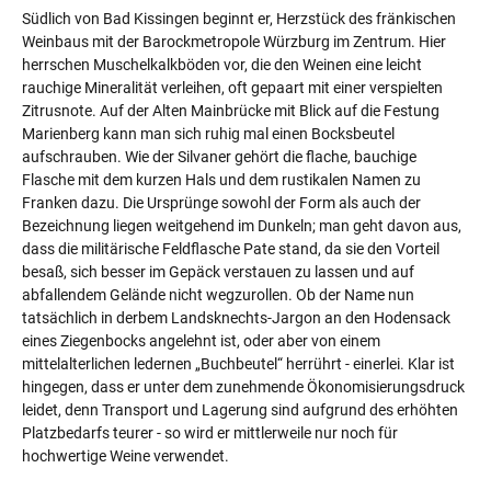
Südlich von Bad Kissingen beginnt er, Herzstück des fränkischen
Weinbaus mit der Barockmetropole Würzburg im Zentrum. Hier
herrschen Muschelkalkböden vor, die den Weinen eine leicht
rauchige Mineralität verleihen, oft gepaart mit einer verspielten
Zitrusnote. Auf der Alten Mainbrücke mit Blick auf die Festung
Marienberg kann man sich ruhig mal einen Bocksbeutel
aufschrauben. Wie der Silvaner gehört die flache, bauchige
Flasche mit dem kurzen Hals und dem rustikalen Namen zu
Franken dazu. Die Ursprünge sowohl der Form als auch der
Bezeichnung liegen weitgehend im Dunkeln; man geht davon aus,
dass die militärische Feldflasche Pate stand, da sie den Vorteil
besaß, sich besser im Gepäck verstauen zu lassen und auf
abfallendem Gelände nicht wegzurollen. Ob der Name nun
tatsächlich in derbem Landsknechts-Jargon an den Hodensack
eines Ziegenbocks angelehnt ist, oder aber von einem
mittelalterlichen ledernen „Buchbeutel“ herrührt - einerlei. Klar ist
hingegen, dass er unter dem zunehmende Ökonomisierungsdruck
leidet, denn Transport und Lagerung sind aufgrund des erhöhten
Platzbedarfs teurer - so wird er mittlerweile nur noch für
hochwertige Weine verwendet.