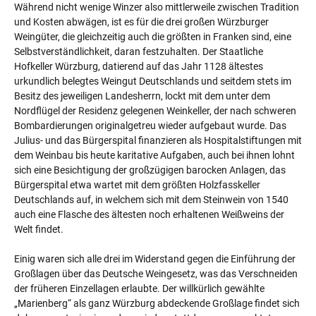
Während nicht wenige Winzer also mittlerweile zwischen Tradition
und Kosten abwägen, ist es für die drei großen Würzburger
Weingüter, die gleichzeitig auch die größten in Franken sind, eine
Selbstverständlichkeit, daran festzuhalten. Der Staatliche
Hofkeller Würzburg, datierend auf das Jahr 1128 ältestes
urkundlich belegtes Weingut Deutschlands und seitdem stets im
Besitz des jeweiligen Landesherrn, lockt mit dem unter dem
Nordflügel der Residenz gelegenen Weinkeller, der nach schweren
Bombardierungen originalgetreu wieder aufgebaut wurde. Das
Julius- und das Bürgerspital finanzieren als Hospitalstiftungen mit
dem Weinbau bis heute karitative Aufgaben, auch bei ihnen lohnt
sich eine Besichtigung der großzügigen barocken Anlagen, das
Bürgerspital etwa wartet mit dem größten Holzfasskeller
Deutschlands auf, in welchem sich mit dem Steinwein von 1540
auch eine Flasche des ältesten noch erhaltenen Weißweins der
Welt findet.
Einig waren sich alle drei im Widerstand gegen die Einführung der
Großlagen über das Deutsche Weingesetz, was das Verschneiden
der früheren Einzellagen erlaubte. Der willkürlich gewählte
„Marienberg“ als ganz Würzburg abdeckende Großlage findet sich