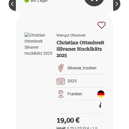
auf Lager
Weingut Ottenbreit
Christian Ottenbreit
Silvaner Hucklkätz
2025
Silvaner
trocken
2025
Franken
Regulärer Preis:
19,00 €
Inhalt:
0.75 l
(25,33 € / 1 l)