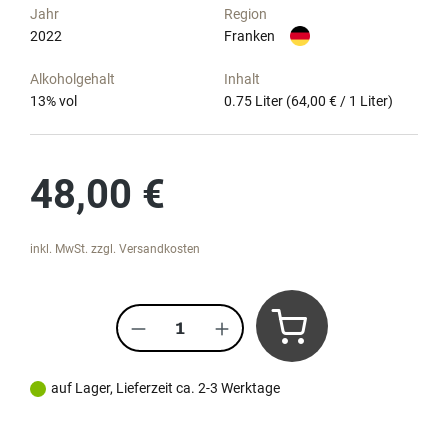
Jahr
Region
2022
Franken
Alkoholgehalt
Inhalt
13
% vol
0.75 Liter
(64,00 € / 1 Liter)
Regulärer Preis:
48,00 €
inkl. MwSt. zzgl. Versandkosten
Produkt Anzahl: Gib den gewünscht
auf Lager, Lieferzeit ca. 2-3 Werktage