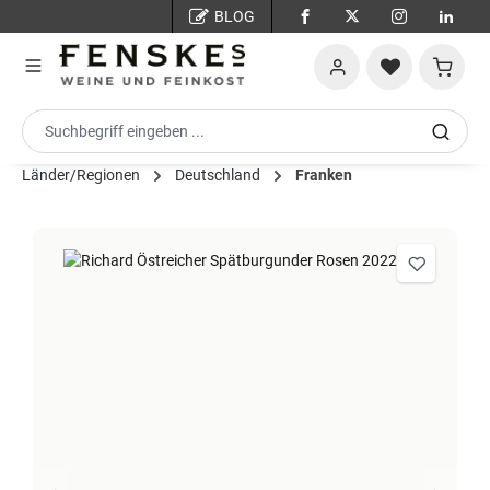
BLOG
Zum Hauptinhalt springen
Warenko
Länder/Regionen
Deutschland
Franken
Bildergalerie überspringen