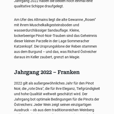
Jahrgang 2022 haben die beiden noch einmal eine
qualitative Schippe draufgelegt.
Am Ufer des Altmains liegt die alte Gewanne „Rosen"
mit ihrem Muschelkalkgesteinsboden und
wasserdurchlässiger Sandauflage. Kleine,
lockerbeerige Pinot-Noir-Trauben sind das Geheimnis
dieser kleinen Parzelle in der Lage Sommeracher
Katzenkopf. Die Ursprungsklone der Reben stammen
aus dem Burgund – und das, was Richard Östreicher
daraus im Keller zaubert, grenzt an Magie.
Jahrgang 2022 – Franken
2022 gilt als außergewöhnliches Jahr für den Pinot
Noir, die „rote Diva", die für ihre Eleganz, Tiefgründigkeit
und hohe Qualität weltweit geschätzt wird. Der
Jahrgang bot optimale Bedingungen für die Pinots der
Östreichers: Jeder Wein zeigt seinen einzigartigen
Ausdruck – ob aus dem traditionsreichen Weinberg