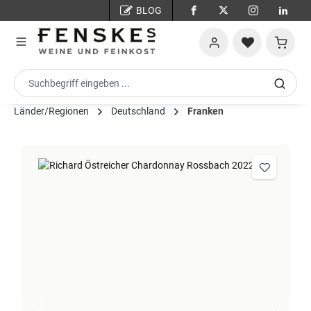
BLOG
Zum Hauptinhalt springen
Warenko
Länder/Regionen
Deutschland
Franken
Bildergalerie überspringen