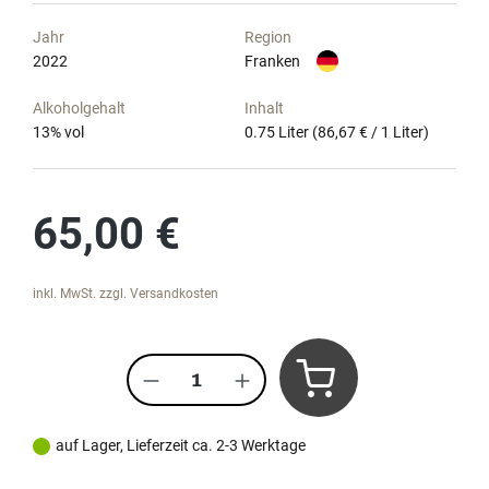
Jahr
Region
2022
Franken
Alkoholgehalt
Inhalt
13
% vol
0.75 Liter
(86,67 € / 1 Liter)
Regulärer Preis:
65,00 €
inkl. MwSt. zzgl. Versandkosten
Produkt Anzahl: Gib den gewünscht
auf Lager, Lieferzeit ca. 2-3 Werktage