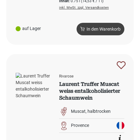
Inhalt:
0.75 l
(14,53 € / 1 l)
inkl. MwSt. zzgl. Versandkosten
auf Lager
In den Warenkorb
Rivarose
Laurent Truffer Muscat
weiss entalkoholisierter
Schaumwein
Muscat
halbtrocken
Provence