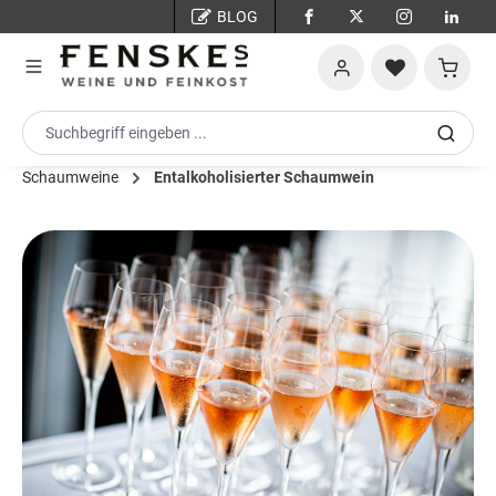
BLOG
Zum Hauptinhalt springen
Warenko
Schaumweine
Entalkoholisierter Schaumwein