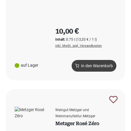
Regulärer Preis:
10,00 €
Inhalt:
0.75 l
(13,33 € / 1 l)
inkl. MwSt. zzgl. Versandkosten
auf Lager
In den Warenkorb
Weingut Metzger und
Weinmanufaktur Metzger
Metzger Rosé Zéro