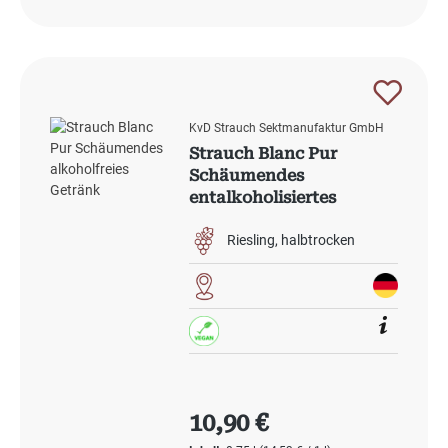
KvD Strauch Sektmanufaktur GmbH
Strauch Blanc Pur
Schäumendes
entalkoholisiertes
Getränk
Riesling
halbtrocken
Regulärer Preis:
10,90 €