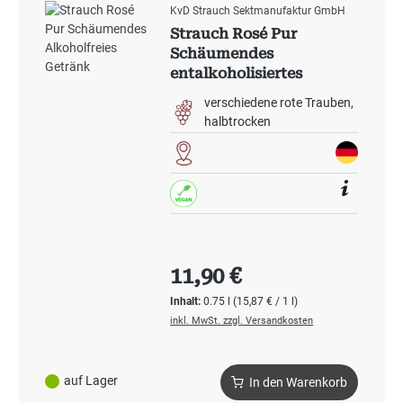
KvD Strauch Sektmanufaktur GmbH
Strauch Rosé Pur
Schäumendes
entalkoholisiertes
Getränk
verschiedene rote Trauben
halbtrocken
Regulärer Preis:
11,90 €
Inhalt:
0.75 l
(15,87 € / 1 l)
inkl. MwSt. zzgl. Versandkosten
auf Lager
In den Warenkorb