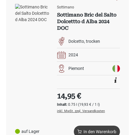
Sottimano
Sottimano Bric del Salto
Dolcettto d Alba 2024
DOC
Dolcetto
trocken
2024
Piemont
Regulärer Preis:
14,95 €
Inhalt:
0.75 l
(19,93 € / 1 l)
inkl. MwSt. zzgl. Versandkosten
auf Lager
In den Warenkorb