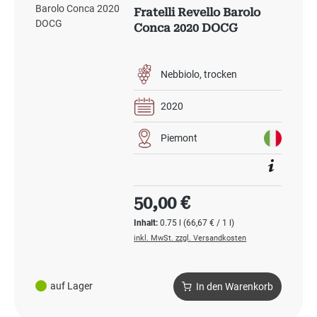
Fratelli Revello Barolo
Conca 2020 DOCG
Nebbiolo
trocken
2020
Piemont
Regulärer Preis:
50,00 €
Inhalt:
0.75 l
(66,67 € / 1 l)
inkl. MwSt. zzgl. Versandkosten
auf Lager
In den Warenkorb