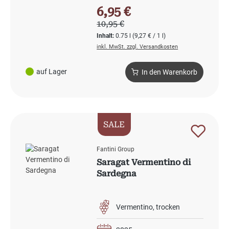
Verkaufspreis:
6,95 €
Regulärer Preis:
10,95 €
Inhalt:
0.75 l
(9,27 € / 1 l)
inkl. MwSt. zzgl. Versandkosten
auf Lager
In den Warenkorb
SALE
Fantini Group
Saragat Vermentino di
Sardegna
Vermentino
trocken