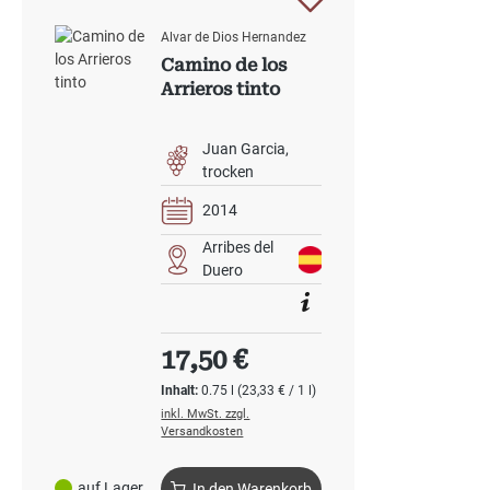
Alvar de Dios Hernandez
Camino de los
Arrieros tinto
Juan Garcia
trocken
2014
Arribes del
Duero
Regulärer Preis:
17,50 €
Inhalt:
0.75 l
(23,33 € / 1 l)
inkl. MwSt. zzgl.
Versandkosten
auf Lager
In den Warenkorb