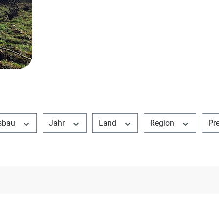
sbau
Jahr
Land
Region
Pr