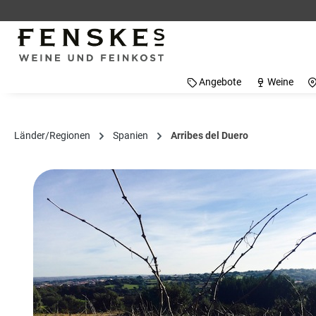
 Hauptinhalt springen
Zur Suche springen
Zur Hauptnavigation springen
Angebote
Weine
Länder/Regionen
Spanien
Arribes del Duero