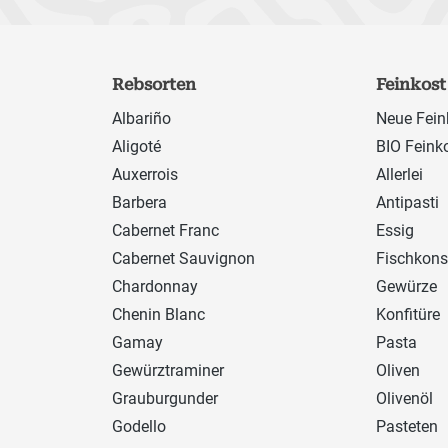
Rebsorten
Feinkost
Albariño
Neue Fein
Aligoté
BIO Feink
Auxerrois
Allerlei
Barbera
Antipasti
Cabernet Franc
Essig
Cabernet Sauvignon
Fischkons
Chardonnay
Gewürze
Chenin Blanc
Konfitüre
Gamay
Pasta
Gewürztraminer
Oliven
Grauburgunder
Olivenöl
Godello
Pasteten