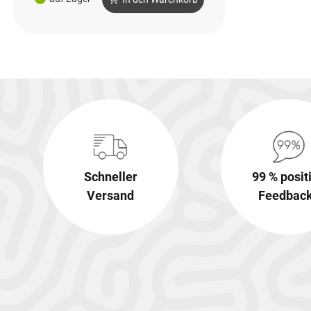
Schneller
99 % posit
Versand
Feedbac