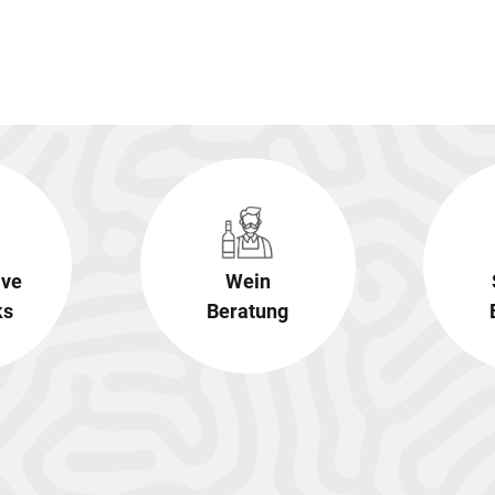
ive
Wein
ks
Beratung