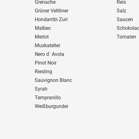
Grenache
Reis
Grüner Veltliner
Salz
Hondarribi Zuri
Saucen
Malbec
Schokola
Merlot
Tomaten
Muskateller
Nero d´ Avola
Pinot Noir
Riesling
Sauvignon Blanc
Syrah
Tempranillo
Weißburgunder