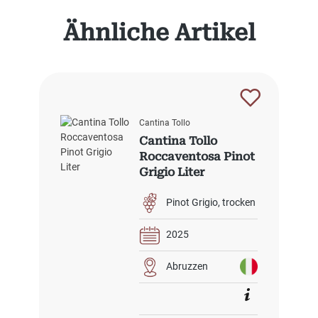
Produktgalerie überspringen
Ähnliche Artikel
Cantina Tollo
Cantina Tollo
Roccaventosa Pinot
Grigio Liter
Pinot Grigio
trocken
2025
Abruzzen