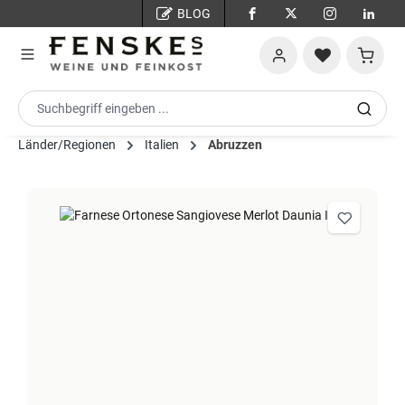
BLOG
Zum Hauptinhalt springen
Warenko
Länder/Regionen
Italien
Abruzzen
Bildergalerie überspringen