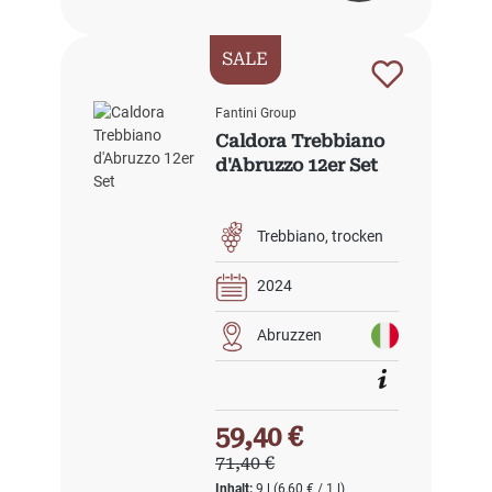
SALE
Fantini Group
Caldora Trebbiano
d'Abruzzo 12er Set
Trebbiano
trocken
2024
Abruzzen
Verkaufspreis:
59,40 €
Regulärer Preis:
71,40 €
Inhalt:
9 l
(6,60 € / 1 l)