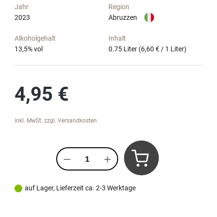
Jahr
Region
2023
Abruzzen
Alkoholgehalt
Inhalt
13,5
% vol
0.75 Liter
(6,60 € / 1 Liter)
Regulärer Preis:
4,95 €
inkl. MwSt. zzgl. Versandkosten
Produkt Anzahl: Gib den gewünscht
auf Lager, Lieferzeit ca. 2-3 Werktage