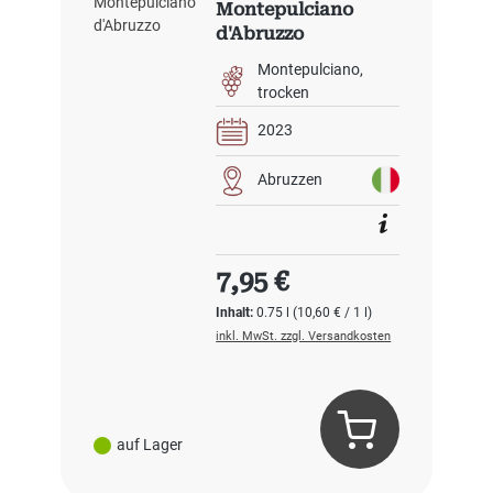
Montepulciano
d'Abruzzo
Montepulciano
trocken
2023
Abruzzen
Regulärer Preis:
7,95 €
Inhalt:
0.75 l
(10,60 € / 1 l)
inkl. MwSt. zzgl. Versandkosten
auf Lager