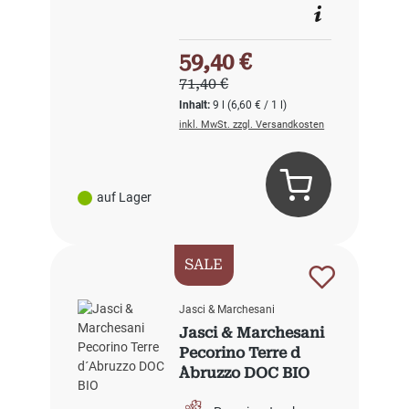
Verkaufspreis:
59,40 €
Regulärer Preis:
71,40 €
Inhalt:
9 l
(6,60 € / 1 l)
inkl. MwSt. zzgl. Versandkosten
auf Lager
SALE
Jasci & Marchesani
Jasci & Marchesani
Pecorino Terre d
´Abruzzo DOC BIO