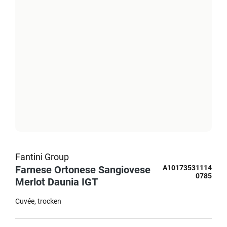
Fantini Group
Farnese Ortonese Sangiovese
A10173531114
0785
Merlot Daunia IGT
Cuvée
trocken