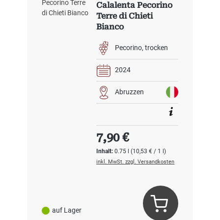
Calalenta Pecorino
Terre di Chieti
Bianco
Pecorino
trocken
2024
Abruzzen
Regulärer Preis:
7,90 €
Inhalt:
0.75 l
(10,53 € / 1 l)
inkl. MwSt. zzgl. Versandkosten
auf Lager