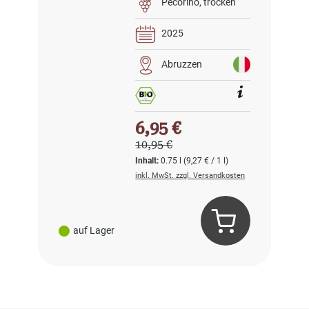
Pecorino
trocken
2025
Abruzzen
Verkaufspreis:
6,95 €
Regulärer Preis:
10,95 €
Inhalt:
0.75 l
(9,27 € / 1 l)
inkl. MwSt. zzgl. Versandkosten
auf Lager