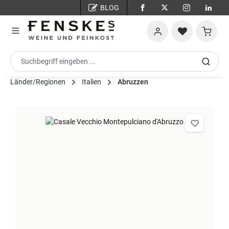
BLOG
Zum Hauptinhalt springen
Warenko
Länder/Regionen
Italien
Abruzzen
Bildergalerie überspringen