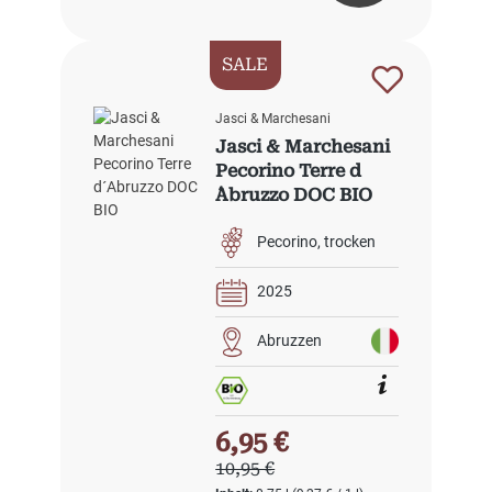
SALE
Jasci & Marchesani
Jasci & Marchesani
Pecorino Terre d
´Abruzzo DOC BIO
Pecorino
trocken
2025
Abruzzen
Verkaufspreis:
6,95 €
Regulärer Preis:
10,95 €