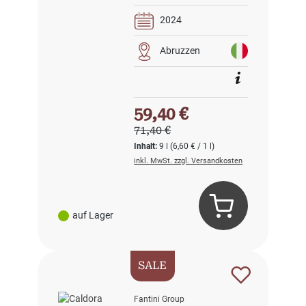
2024
Abruzzen
Verkaufspreis:
59,40 €
Regulärer Preis:
71,40 €
Inhalt:
9 l
(6,60 € / 1 l)
inkl. MwSt. zzgl. Versandkosten
auf Lager
SALE
Fantini Group