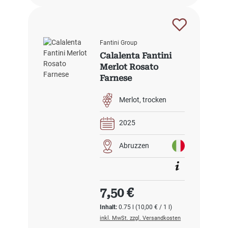
Fantini Group
Calalenta Fantini
Merlot Rosato
Farnese
Merlot
trocken
2025
Abruzzen
Regulärer Preis:
7,50 €
Inhalt:
0.75 l
(10,00 € / 1 l)
inkl. MwSt. zzgl. Versandkosten