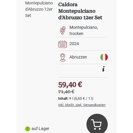
Caldora
Montepulciano
d'Abruzzo 12er Set
Montepulciano
trocken
2024
Abruzzen
Verkaufspreis:
59,40 €
Regulärer Preis:
71,40 €
Inhalt:
9 l
(6,60 € / 1 l)
inkl. MwSt. zzgl. Versandkosten
auf Lager