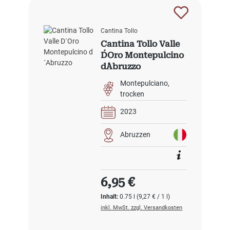
Cantina Tollo
Cantina Tollo Valle
D´Oro Montepulcino
d´Abruzzo
Montepulciano
trocken
2023
Abruzzen
Regulärer Preis:
6,95 €
Inhalt:
0.75 l
(9,27 € / 1 l)
inkl. MwSt. zzgl. Versandkosten