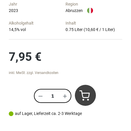
Jahr
Region
2023
Abruzzen
Alkoholgehalt
Inhalt
14,5
% vol
0.75 Liter
(10,60 € / 1 Liter)
Regulärer Preis:
7,95 €
inkl. MwSt. zzgl. Versandkosten
Produkt Anzahl: Gib den gewünscht
auf Lager, Lieferzeit ca. 2-3 Werktage