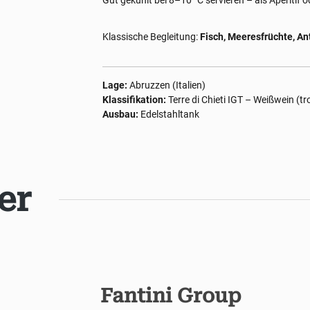
Gut gekühlt bei 8–10 °C servieren – als Aperitif o
Klassische Begleitung:
Fisch, Meeresfrüchte, An
Lage:
Abruzzen (Italien)
Klassifikation:
Terre di Chieti IGT – Weißwein (t
Ausbau:
Edelstahltank
er
Fantini Group