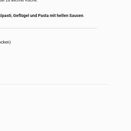
der zu leichter Küche.
tipasti, Geflügel und Pasta mit hellen Saucen
.
rocken)