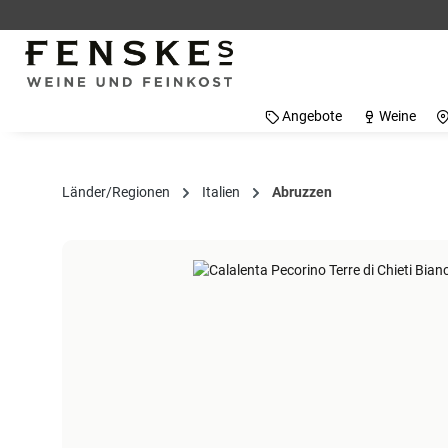
 Hauptinhalt springen
Zur Suche springen
Zur Hauptnavigation springen
Angebote
Weine
Länder/Regionen
Italien
Abruzzen
Bildergalerie überspringen