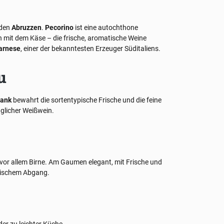
 den
Abruzzen
.
Pecorino
ist eine autochthone
 mit dem Käse – die frische, aromatische Weine
Farnese
, einer der bekanntesten Erzeuger Süditaliens.
u
tank
bewahrt die sortentypische Frische und die feine
nglicher Weißwein.
, vor allem Birne. Am Gaumen elegant, mit Frische und
nischem Abgang.