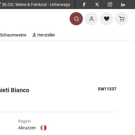
BLOG
: Weine & Feinkost - Unterwegs
Warenko
Schaumweine
Hersteller
ieti Bianco
SW11537
Region
Abruzzen