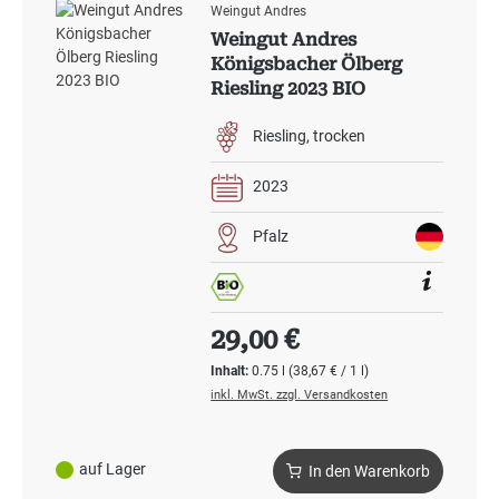
Weingut Andres
Weingut Andres
Königsbacher Ölberg
Riesling 2023 BIO
Riesling
trocken
2023
Pfalz
Regulärer Preis:
29,00 €
Inhalt:
0.75 l
(38,67 € / 1 l)
inkl. MwSt. zzgl. Versandkosten
auf Lager
In den Warenkorb