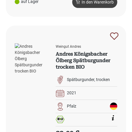
auf Lager
In den Warenkorb
Weingut Andres
Andres Königsbacher
Ölberg Spätburgunder
trocken BIO
Spätburgunder
trocken
2021
Pfalz
Regulärer Preis: