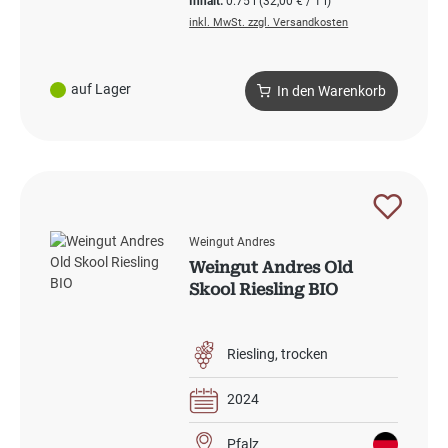
Inhalt:
0.75 l
(32,00 € / 1 l)
inkl. MwSt. zzgl. Versandkosten
auf Lager
In den Warenkorb
Weingut Andres
Weingut Andres Old
Skool Riesling BIO
Riesling
trocken
2024
Pfalz