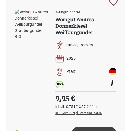
Weingut Andres
Weingut Andres
Donnerkiesel
Weißburgunder
Grauburgunder BIO
Cuvée
trocken
2025
Pfalz
Regulärer Preis:
9,95 €
Inhalt:
0.75 l
(13,27 € / 1 l)
inkl. MwSt. zzgl. Versandkosten