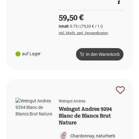
Regulärer Preis:
59,50 €
Inhalt:
0.75 l
(79,33 € / 1 l)
inkl. MwSt. zzgl. Versandkosten
auf Lager
In den Warenkorb
Weingut Andres
Weingut Andres 9294
Blanc de Blancs Brut
Nature
Chardonnay
naturherb