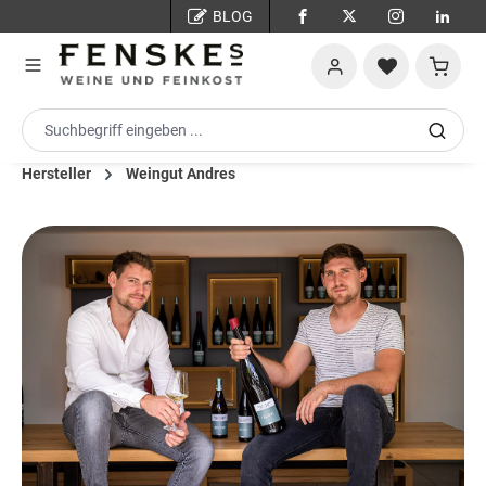
BLOG
Zum Hauptinhalt springen
Warenko
Hersteller
Weingut Andres