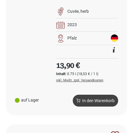
Cuvée
herb
2023
Pfalz
Regulärer Preis:
13,90 €
Inhalt:
0.75 l
(18,53 € / 1 l)
inkl. MwSt. zzgl. Versandkosten
auf Lager
In den Warenkorb