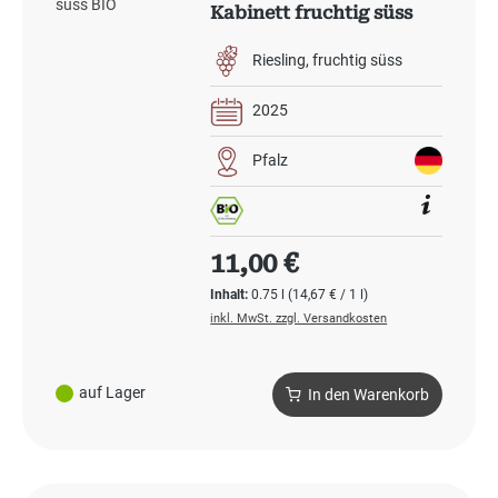
Kabinett fruchtig süss
BIO
Riesling
fruchtig süss
2025
Pfalz
Regulärer Preis:
11,00 €
Inhalt:
0.75 l
(14,67 € / 1 l)
inkl. MwSt. zzgl. Versandkosten
auf Lager
In den Warenkorb