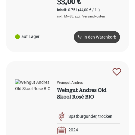
33,00 €
Inhalt:
0.75 l
(44,00 € / 1 l)
inkl. MwSt. zzgl. Versandkosten
auf Lager
In den Warenkorb
Weingut Andres
Weingut Andres Old
Skool Rosé BIO
Spätburgunder
trocken
2024