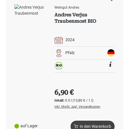
Weingut Andres
Andres Verjus
Traubenmost BIO
2024
Pfalz
Regulärer Preis:
6,90 €
Inhalt:
0.5 l
(13,80 € / 1 l)
inkl. MwSt. zzgl. Versandkosten
auf Lager
In den Warenkorb