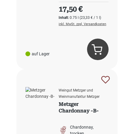
Regulärer Preis:
17,50 €
Inhalt:
0.75 l
(23,33 € / 1 l)
inkl. MwSt. zzgl. Versandkosten
auf Lager
Weingut Metzger und
Weinmanufaktur Metzger
Metzger
Chardonnay -B-
Chardonnay
trocken