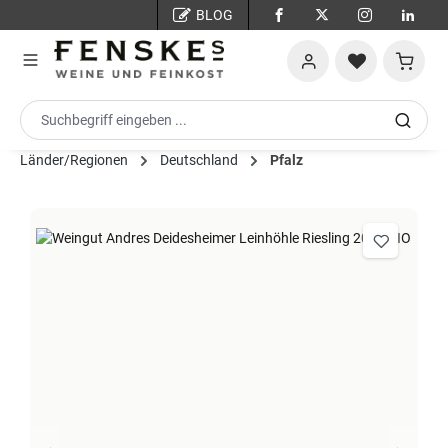
BLOG
Zum Hauptinhalt springen
Warenko
Länder/Regionen
Deutschland
Pfalz
Bildergalerie überspringen