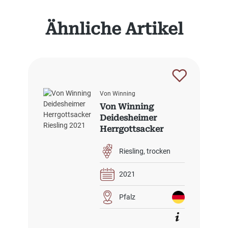
Produktgalerie überspringen
Ähnliche Artikel
Von Winning
Von Winning
Deidesheimer
Herrgottsacker
Riesling 2021
Riesling
trocken
2021
Pfalz