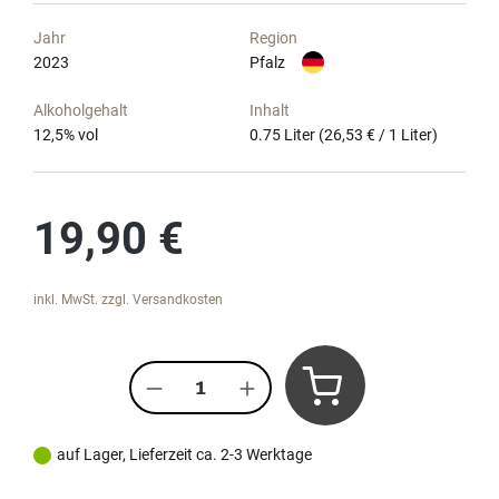
Jahr
Region
2023
Pfalz
Alkoholgehalt
Inhalt
12,5
% vol
0.75 Liter
(26,53 € / 1 Liter)
Regulärer Preis:
19,90 €
inkl. MwSt. zzgl. Versandkosten
Produkt Anzahl: Gib den gewünscht
auf Lager, Lieferzeit ca. 2-3 Werktage