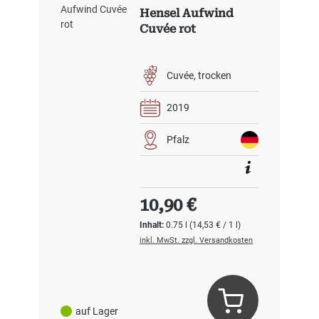
Hensel Aufwind
Cuvée rot
Cuvée
trocken
2019
Pfalz
Regulärer Preis:
10,90 €
Inhalt:
0.75 l
(14,53 € / 1 l)
inkl. MwSt. zzgl. Versandkosten
auf Lager