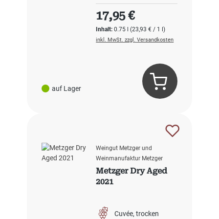
Regulärer Preis:
17,95 €
Inhalt:
0.75 l
(23,93 € / 1 l)
inkl. MwSt. zzgl. Versandkosten
auf Lager
Weingut Metzger und
Weinmanufaktur Metzger
Metzger Dry Aged
2021
Cuvée
trocken