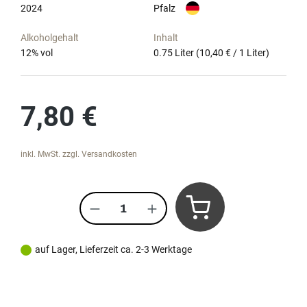
2024
Pfalz
Alkoholgehalt
Inhalt
12
% vol
0.75 Liter
(10,40 € / 1 Liter)
Regulärer Preis:
7,80 €
inkl. MwSt. zzgl. Versandkosten
Produkt Anzahl: Gib den gewünscht
auf Lager, Lieferzeit ca. 2-3 Werktage