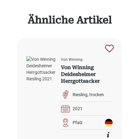
Produktgalerie überspringen
Ähnliche Artikel
Von Winning
Von Winning
Deidesheimer
Herrgottsacker
Riesling 2021
Riesling
trocken
2021
Pfalz