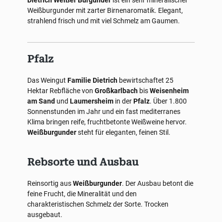
Dietrich Weißer Burgunder
ist ein sehr mineralischer
Weißburgunder mit zarter Birnenaromatik. Elegant,
strahlend frisch und mit viel Schmelz am Gaumen.
Pfalz
Das Weingut
Familie Dietrich
bewirtschaftet 25
Hektar Rebfläche von
Großkarlbach
bis
Weisenheim
am Sand
und
Laumersheim
in der
Pfalz
. Über 1.800
Sonnenstunden im Jahr und ein fast mediterranes
Klima bringen reife, fruchtbetonte Weißweine hervor.
Weißburgunder
steht für eleganten, feinen Stil.
Rebsorte und Ausbau
Reinsortig aus
Weißburgunder
. Der Ausbau betont die
feine Frucht, die Mineralität und den
charakteristischen Schmelz der Sorte. Trocken
ausgebaut.