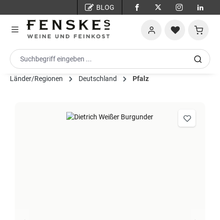
BLOG
Zum Hauptinhalt springen
Warenko
Länder/Regionen
Deutschland
Pfalz
Bildergalerie überspringen