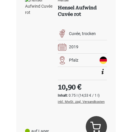
Hensel
Hensel Aufwind
Cuvée rot
Cuvée
trocken
2019
Pfalz
Regulärer Preis:
10,90 €
Inhalt:
0.75 l
(14,53 € / 1 l)
inkl. MwSt. zzgl. Versandkosten
auf Lager