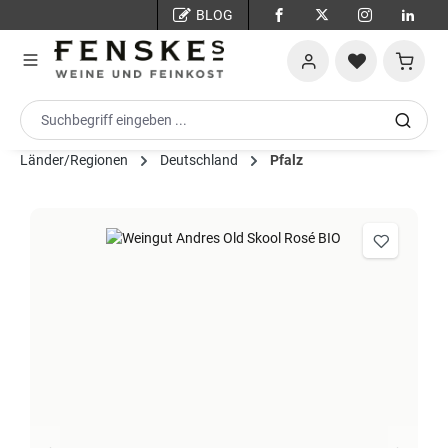
BLOG
Zum Hauptinhalt springen
Warenko
Länder/Regionen
Deutschland
Pfalz
Bildergalerie überspringen