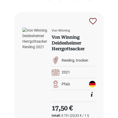
Von Winning
Von Winning
Deidesheimer
Herrgottsacker
Riesling 2021
Riesling
trocken
2021
Pfalz
Regulärer Preis:
17,50 €
Inhalt:
0.75 l
(23,33 € / 1 l)