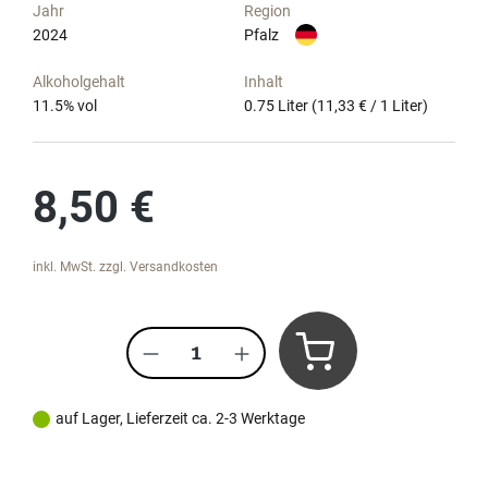
Jahr
Region
2024
Pfalz
Alkoholgehalt
Inhalt
11.5
% vol
0.75 Liter
(11,33 € / 1 Liter)
Regulärer Preis:
8,50 €
inkl. MwSt. zzgl. Versandkosten
Produkt Anzahl: Gib den gewünscht
auf Lager, Lieferzeit ca. 2-3 Werktage