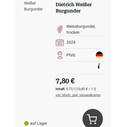
Dietrich Weißer
Burgunder
Weissburgunder
trocken
2024
Pfalz
Regulärer Preis:
7,80 €
Inhalt:
0.75 l
(10,40 € / 1 l)
inkl. MwSt. zzgl. Versandkosten
auf Lager