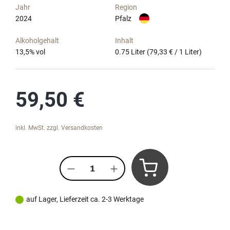
Jahr
Region
2024
Pfalz
Alkoholgehalt
Inhalt
13,5
% vol
0.75 Liter
(79,33 € / 1 Liter)
Regulärer Preis:
59,50 €
inkl. MwSt. zzgl. Versandkosten
Produkt Anzahl: Gib den gewünscht
auf Lager, Lieferzeit ca. 2-3 Werktage