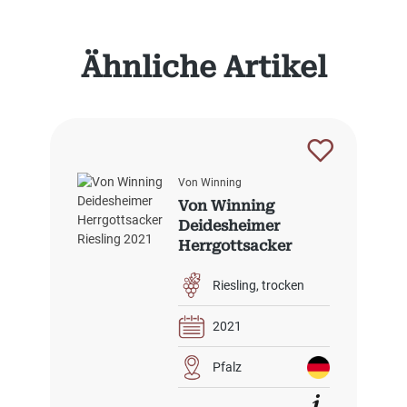
Produktgalerie überspringen
Ähnliche Artikel
Von Winning
Von Winning
Deidesheimer
Herrgottsacker
Riesling 2021
Riesling
trocken
2021
Pfalz