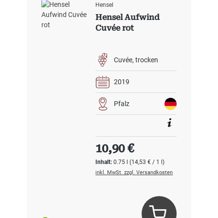
Hensel
Hensel Aufwind
Cuvée rot
Cuvée
trocken
2019
Pfalz
Regulärer Preis:
10,90 €
Inhalt:
0.75 l
(14,53 € / 1 l)
inkl. MwSt. zzgl. Versandkosten