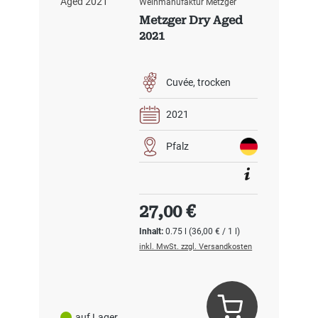
Weinmanufaktur Metzger
Metzger Dry Aged
2021
Cuvée
trocken
2021
Pfalz
Regulärer Preis:
27,00 €
Inhalt:
0.75 l
(36,00 € / 1 l)
inkl. MwSt. zzgl. Versandkosten
auf Lager