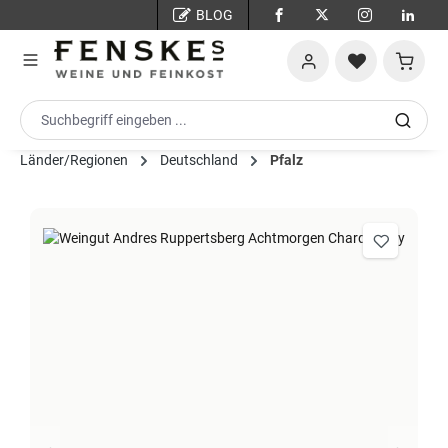
BLOG
Zum Hauptinhalt springen
Warenko
Länder/Regionen
Deutschland
Pfalz
Bildergalerie überspringen