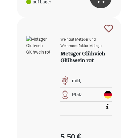
auf Lager
Weingut Metzger und
Weinmanufaktur Metzger
Metzger Glühvieh
Glühwein rot
mild
Pfalz
Regulärer Preis:
5,50 €