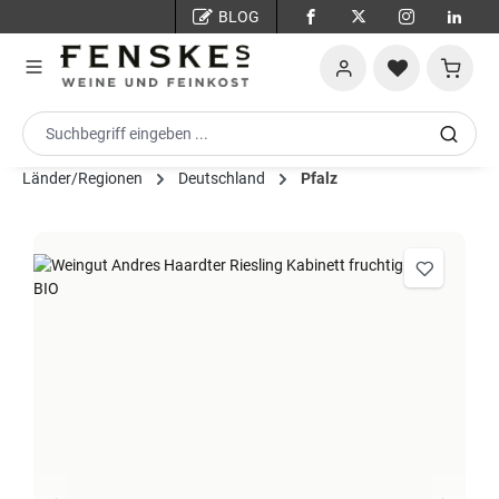
BLOG
Zum Hauptinhalt springen
Warenko
Länder/Regionen
Deutschland
Pfalz
Bildergalerie überspringen