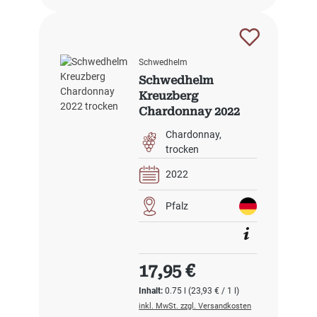
Schwedhelm
Schwedhelm
Kreuzberg
Chardonnay 2022
trocken
Chardonnay
trocken
2022
Pfalz
Regulärer Preis:
17,95 €
Inhalt:
0.75 l
(23,93 € / 1 l)
inkl. MwSt. zzgl. Versandkosten