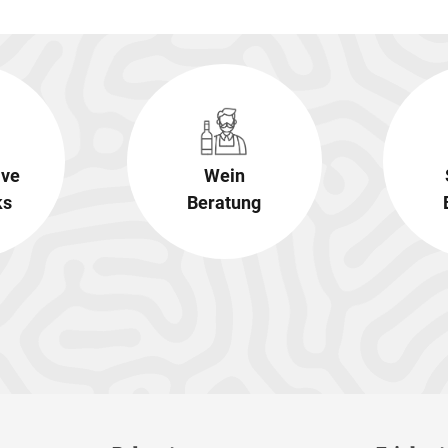
ive
Wein
ks
Beratung