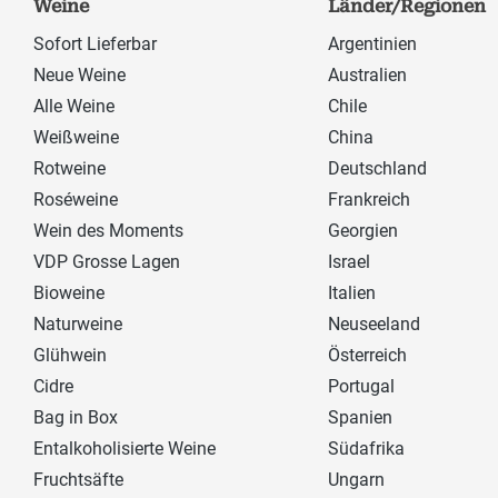
Weine
Länder/Regionen
Sofort Lieferbar
Argentinien
Neue Weine
Australien
Alle Weine
Chile
Weißweine
China
Rotweine
Deutschland
Roséweine
Frankreich
Wein des Moments
Georgien
VDP Grosse Lagen
Israel
Bioweine
Italien
Naturweine
Neuseeland
Glühwein
Österreich
Cidre
Portugal
Bag in Box
Spanien
Entalkoholisierte Weine
Südafrika
Fruchtsäfte
Ungarn