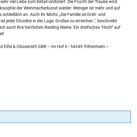
ehr viel Liebe zum Detail vinifiziert. Die Frucht der Traube wird
ilosophie der Weinmacherkunst wieder: Weniger ist mehr und auf
schließlich an. Auch ihr Motto „Die Familie ist Dreh- und
t jeder Einzelne in der Lage, Großes zu erreichen.“, beschreibt
ch auch ihre herrlichen Riesling Weine. Ein dreifaches "Hoch" auf
el!
t Eifel & Clüsserath GBR – Im Hof 6 - 54349 Trittenheim –