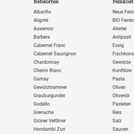
Rebsorten
Feinkost
Albariño
Neue Fein
Aligoté
BIO Feink
Auxerrois
Allerlei
Barbera
Antipasti
Cabernet Franc
Essig
Cabernet Sauvignon
Fischkons
Chardonnay
Gewürze
Chenin Blanc
Konfitüre
Gamay
Pasta
Gewürztraminer
Oliven
Grauburgunder
Olivenöl
Godello
Pasteten
Grenache
Reis
Grüner Veltliner
Salz
Hondarribi Zuri
Saucen