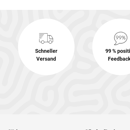
Schneller
99 % posit
Versand
Feedbac