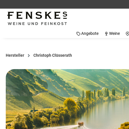
 Hauptinhalt springen
Zur Suche springen
Zur Hauptnavigation springen
Angebote
Weine
Hersteller
Christoph Clüsserath