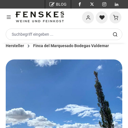
BLOG
Zum Hauptinhalt springen
Warenko
Hersteller
Finca del Marquesado Bodegas Valdemar