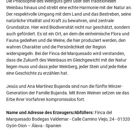
Die Philosophie des Weinguts geht über den traditionellen
Weinbau hinaus und strebt eine echte Harmonie mit der Natur an.
Der respektvolle Umgang mit dem Land und das Bestreben, seine
natürliche Vitalität und Kraft zu bewahren, sind zentrale
Grundsätze. Hier wird Biodiversität nicht nur geschätzt, sondern
auch gefördert. Es ist ein Ort, an dem die einheimische Flora und
Fauna gedeihen und die Weine, die hier produziert werden, den
wahren Charakter und die Persönlichkeit der Region
widerspiegeln. Bei der Finca del Marquesado wird verstanden,
dass die Zukunft des Weinbaus im Gleichgewicht mit der Natur
liegen muss und dass jeder Weinberg, jeder Stein und jede Rebe
eine Geschichte zu erzählen hat.
Jesús und Ana Martínez Bujanda sind nun die fünfte Winzer-
Generation der Familie Bujanda. Mit ihren Weinen setzen sie das
Erbe ihrer Vorfahren kompromisslos fort.
Name und Adresse des Erzeugers/Abfüllers:
Finca del
Marquesado Bodegas Valdemar - Calle Camino Viejo, 24 - 01320
Oyón-Oion – Álava - Spanien