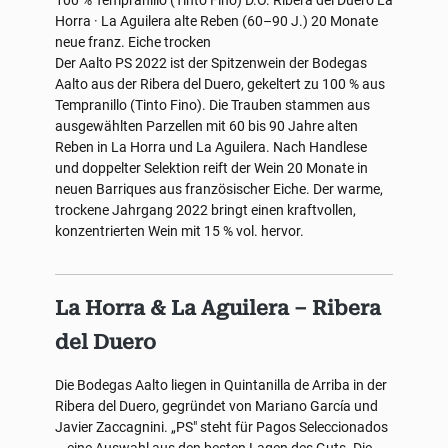
100 % Tempranillo (Tinto Fino)
D.O. Ribera del Duero
La
Horra · La Aguilera
alte Reben (60–90 J.)
20 Monate
neue franz. Eiche
trocken
Der Aalto PS 2022 ist der Spitzenwein der Bodegas
Aalto aus der Ribera del Duero, gekeltert zu 100 % aus
Tempranillo (Tinto Fino). Die Trauben stammen aus
ausgewählten Parzellen mit 60 bis 90 Jahre alten
Reben in La Horra und La Aguilera. Nach Handlese
und doppelter Selektion reift der Wein 20 Monate in
neuen Barriques aus französischer Eiche. Der warme,
trockene Jahrgang 2022 bringt einen kraftvollen,
konzentrierten Wein mit 15 % vol. hervor.
La Horra & La Aguilera – Ribera
del Duero
Die Bodegas Aalto liegen in Quintanilla de Arriba in der
Ribera del Duero, gegründet von Mariano García und
Javier Zaccagnini. „PS" steht für Pagos Seleccionados