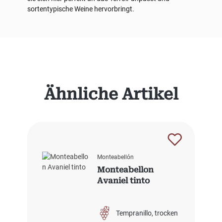
sortentypische Weine hervorbringt.
Produktgalerie überspringen
Ähnliche Artikel
Monteabellón
Monteabellon
Avaniel tinto
Tempranillo
trocken