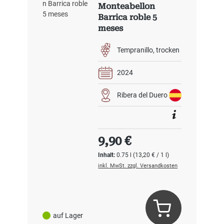
Monteabellon
Barrica roble 5
meses
Tempranillo
trocken
2024
Ribera del Duero
Regulärer Preis:
9,90 €
Inhalt:
0.75 l
(13,20 € / 1 l)
inkl. MwSt. zzgl. Versandkosten
auf Lager