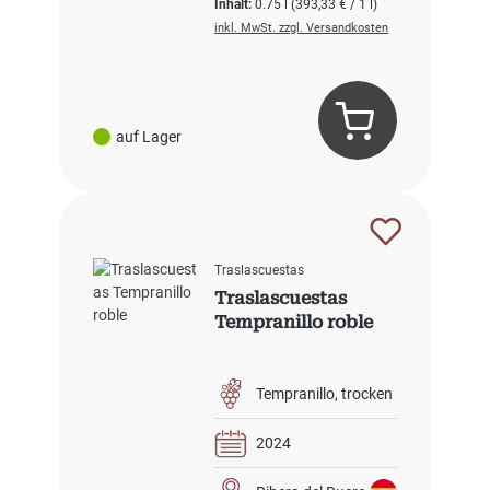
Inhalt:
0.75 l
(393,33 € / 1 l)
inkl. MwSt. zzgl. Versandkosten
auf Lager
Traslascuestas
Traslascuestas
Tempranillo roble
Tempranillo
trocken
2024