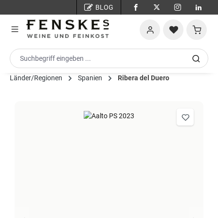
BLOG
Zum Hauptinhalt springen
Warenko
Länder/Regionen
Spanien
Ribera del Duero
Bildergalerie überspringen