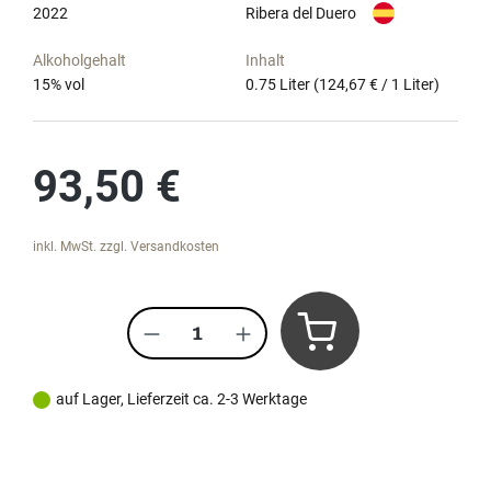
2022
Ribera del Duero
Alkoholgehalt
Inhalt
15
% vol
0.75 Liter
(124,67 € / 1 Liter)
Regulärer Preis:
93,50 €
inkl. MwSt. zzgl. Versandkosten
Produkt Anzahl: Gib den gewünscht
auf Lager, Lieferzeit ca. 2-3 Werktage