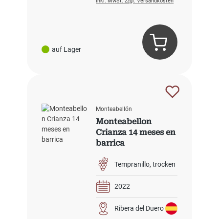
inkl. MwSt. zzgl. Versandkosten
auf Lager
Monteabellón
Monteabellon
Crianza 14 meses en
barrica
Tempranillo
trocken
2022
Ribera del Duero