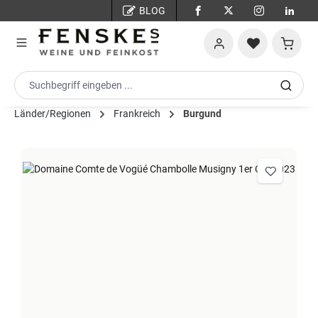
BLOG
Zum Hauptinhalt springen
Warenko
Länder/Regionen
Frankreich
Burgund
Bildergalerie überspringen