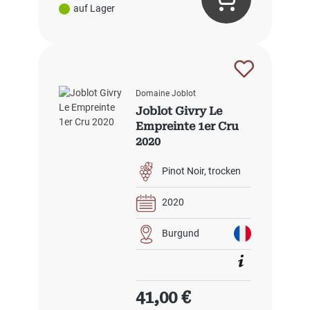
auf Lager
Domaine Joblot
Joblot Givry Le
Empreinte 1er Cru
2020
Pinot Noir
trocken
2020
Burgund
Regulärer Preis:
41,00 €