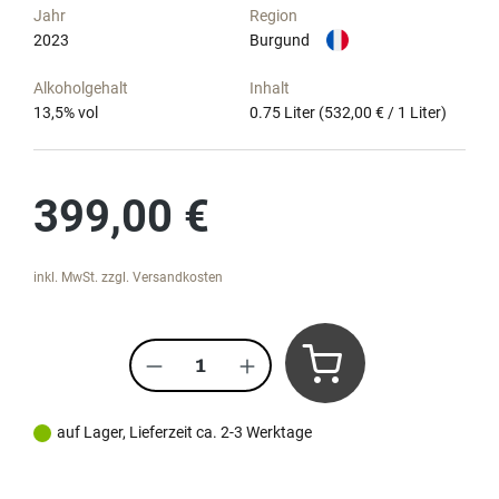
Jahr
Region
2023
Burgund
Alkoholgehalt
Inhalt
13,5
% vol
0.75 Liter
(532,00 € / 1 Liter)
Regulärer Preis:
399,00 €
inkl. MwSt. zzgl. Versandkosten
Produkt Anzahl: Gib den gewünscht
auf Lager, Lieferzeit ca. 2-3 Werktage