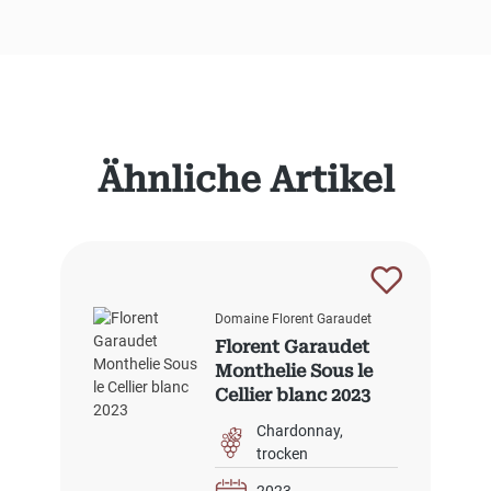
Produktgalerie überspringen
Ähnliche Artikel
Domaine Florent Garaudet
Florent Garaudet
Monthelie Sous le
Cellier blanc 2023
Chardonnay
trocken