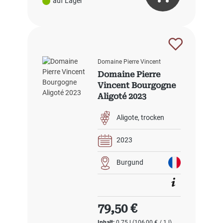
auf Lager
Domaine Pierre Vincent
Domaine Pierre
Vincent Bourgogne
Aligoté 2023
Aligote
trocken
2023
Burgund
Regulärer Preis:
79,50 €
Inhalt:
0.75 l
(106,00 € / 1 l)