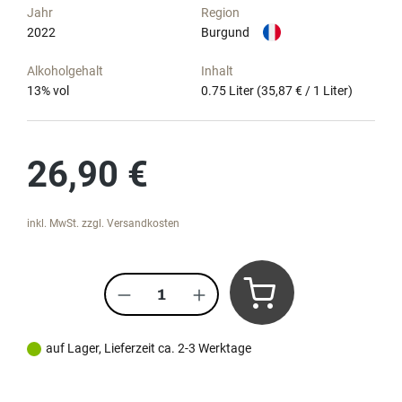
Jahr
Region
2022
Burgund
Alkoholgehalt
Inhalt
13
% vol
0.75 Liter
(35,87 € / 1 Liter)
Regulärer Preis:
26,90 €
inkl. MwSt. zzgl. Versandkosten
Produkt Anzahl: Gib den gewünscht
auf Lager, Lieferzeit ca. 2-3 Werktage