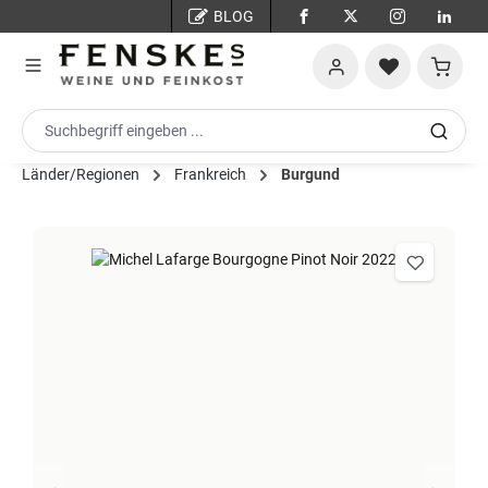
BLOG
Zum Hauptinhalt springen
Warenko
Länder/Regionen
Frankreich
Burgund
Bildergalerie überspringen