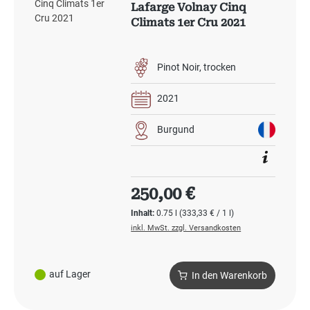
Lafarge Volnay Cinq
Climats 1er Cru 2021
Pinot Noir
trocken
2021
Burgund
Regulärer Preis:
250,00 €
Inhalt:
0.75 l
(333,33 € / 1 l)
inkl. MwSt. zzgl. Versandkosten
auf Lager
In den Warenkorb