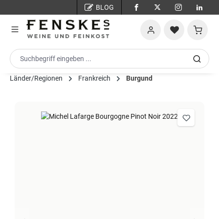
BLOG
Zum Hauptinhalt springen
Warenko
Länder/Regionen
Frankreich
Burgund
Bildergalerie überspringen