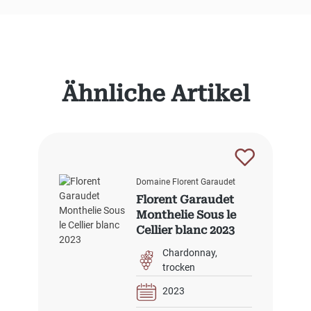
Produktgalerie überspringen
Ähnliche Artikel
Domaine Florent Garaudet
Florent Garaudet
Monthelie Sous le
Cellier blanc 2023
Chardonnay
trocken
2023