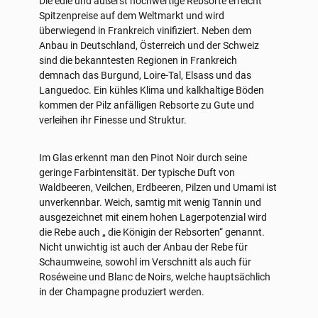
Die edle und äußerst hochwertige Rebsorte erreicht
Spitzenpreise auf dem Weltmarkt und wird
überwiegend in Frankreich vinifiziert. Neben dem
Anbau in Deutschland, Österreich und der Schweiz
sind die bekanntesten Regionen in Frankreich
demnach das Burgund, Loire-Tal, Elsass und das
Languedoc. Ein kühles Klima und kalkhaltige Böden
kommen der Pilz anfälligen Rebsorte zu Gute und
verleihen ihr Finesse und Struktur.
Im Glas erkennt man den Pinot Noir durch seine
geringe Farbintensität. Der typische Duft von
Waldbeeren, Veilchen, Erdbeeren, Pilzen und Umami ist
unverkennbar. Weich, samtig mit wenig Tannin und
ausgezeichnet mit einem hohen Lagerpotenzial wird
die Rebe auch „ die Königin der Rebsorten“ genannt.
Nicht unwichtig ist auch der Anbau der Rebe für
Schaumweine, sowohl im Verschnitt als auch für
Roséweine und Blanc de Noirs, welche hauptsächlich
in der Champagne produziert werden.