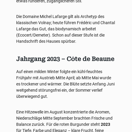
etwas runderen, zugänglicheren Stil.
Die Domaine Michel Lafarge gilt als Archetyp des
klassischen Volnay; heute führen Frédéric und Chantal
Lafarge das Gut, das biodynamisch arbeitet
(Ecocert/Demeter). Schon auf dieser Stufe ist die
Handschrift des Hauses spürbar.
Jahrgang 2023 – Côte de Beaune
Auf einen milden Winter folgte ein kühl-feuchtes
Frühjahr mit Austrieb Mitte April; ab Mitte Mai wurde
es trockener und wärmer. Die Blüte setzte Anfang Juni
weitgehend störungsfrei ein, der Sommer verlief
überwiegend gut.
Eine Hitzewelle im August konzentrierte die Aromen,
Niederschläge Mitte September brachten Frische und
Balance zurück. Für die roten Burgunder steht
2023
für Tiefe, Farbe und Eleganz – klare Frucht, feine