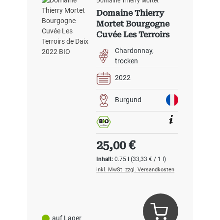
Domaine Thierry Mortet
Domaine Thierry
Mortet Bourgogne
Cuvée Les Terroirs
de Daix 2022 BIO
Chardonnay
trocken
2022
Burgund
Regulärer Preis:
25,00 €
Inhalt:
0.75 l
(33,33 € / 1 l)
inkl. MwSt. zzgl. Versandkosten
auf Lager