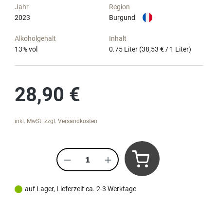
Jahr
Region
2023
Burgund
Alkoholgehalt
Inhalt
13
% vol
0.75 Liter
(38,53 € / 1 Liter)
Regulärer Preis:
28,90 €
inkl. MwSt. zzgl. Versandkosten
Produkt Anzahl: Gib den gewünscht
auf Lager, Lieferzeit ca. 2-3 Werktage