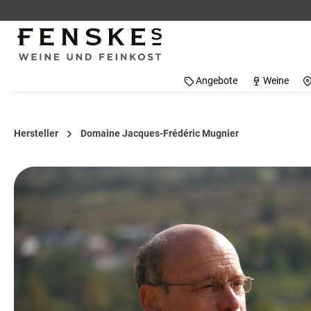
 Hauptinhalt springen
Zur Suche springen
Zur Hauptnavigation springen
Angebote
Weine
Hersteller
Domaine Jacques-Frédéric Mugnier