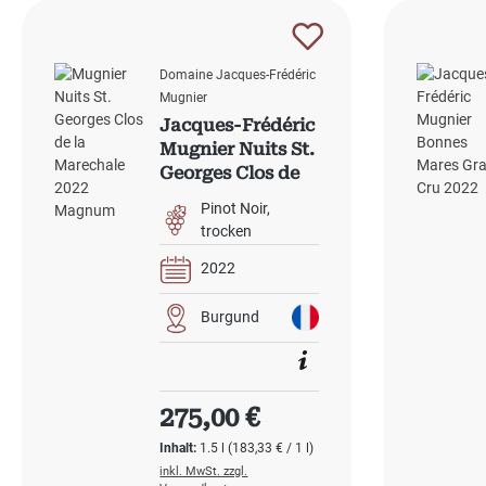
Domaine Jacques-Frédéric
Mugnier
Jacques-Frédéric
Mugnier Nuits St.
Georges Clos de
la Marechale 2022
Pinot Noir
Magnum
trocken
2022
Burgund
Regulärer Preis:
275,00 €
Inhalt:
1.5 l
(183,33 € / 1 l)
inkl. MwSt. zzgl.