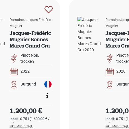
Domaine Jacques-Frédéric
Domaine Jacqu
Mugnier
Mugnier
Jacques-Frédéric
Jacques-F
Mugnier Bonnes
Mugnier 
Mares Grand Cru
Mares Gr
2022
2020
Pinot Noir
Pinot N
trocken
trocke
2022
2020
Burgund
Burgu
Regulärer Preis:
Regulärer
1.200,00 €
1.200,0
Inhalt:
0.75 l
(1.600,00 € /
Inhalt:
0.75 l
(1
1 l)
1 l)
inkl. MwSt. zzgl.
inkl. MwSt. zzgl.