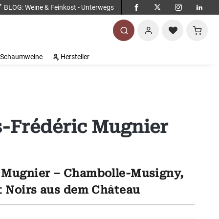
BLOG
: Weine & Feinkost - Unterwegs
Warenko
Schaumweine
Hersteller
-Frédéric Mugnier
 Mugnier – Chambolle-Musigny,
t Noirs aus dem Château