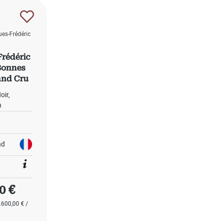
es-Frédéric
rédéric
Bonnes
and Cru
oir
n
nd
 Preis:
0 €
.600,00 € /