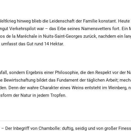
eltkrieg hinweg blieb die Leidenschaft der Familie konstant. Heute 
ngut Verkehrspilot war – das Erbe seines Namensvetters fort. Ein Me
s de la Maréchale in Nuits-Saint-Georges zurück, nachdem ein lang
 umfasst das Gut rund 14 Hektar.
ufall, sondern Ergebnis einer Philosophie, die den Respekt vor der N
ige Bewirtschaftung bildet das Fundament der täglichen Arbeit; mec
den. Denn der wahre Charakter eines Weins entsteht im Weinberg, n
cksform der Natur in jedem Tropfen.
– Der Inbegriff von Chambolle: duftig, seidig und von großer Finess