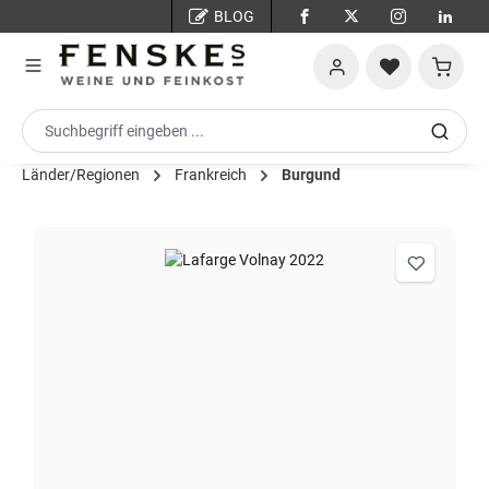
BLOG
Zum Hauptinhalt springen
Warenko
Länder/Regionen
Frankreich
Burgund
Bildergalerie überspringen