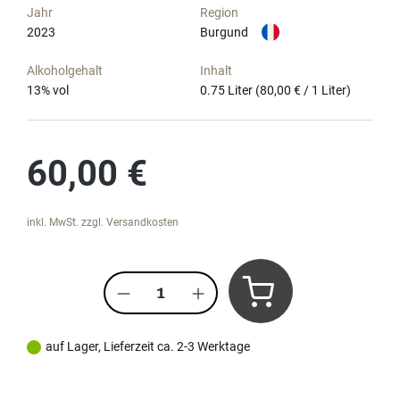
Jahr
Region
2023
Burgund
Alkoholgehalt
Inhalt
13
% vol
0.75 Liter
(80,00 € / 1 Liter)
Regulärer Preis:
60,00 €
inkl. MwSt. zzgl. Versandkosten
Produkt Anzahl: Gib den gewünscht
auf Lager, Lieferzeit ca. 2-3 Werktage