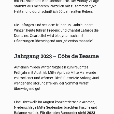
mit Präzision und Konturenschärfe. Der Volnay Village
stammt aus mehreren Parzellen mit zusammen 2,62
Hektar und durchschnittlich 50 Jahre alten Reben.
Die Lafarges sind seit dem frühen 19. Jahrhundert
Winzer; heute führen Frédéric und Chantal Lafarge die
Domaine. Gearbeitet wird biodynamisch, mit
Pflanzungen überwiegend aus „sélection massale".
Jahrgang 2023 – Côte de Beaune
Auf einen milden Winter folgte ein kühl-feuchtes
Frühjahr mit Austrieb Mitte April; ab Mitte Mai wurde
es trockener und wärmer. Die Blüte setzte Anfang Juni
weitgehend störungsfrei ein, der Sommer verlief
überwiegend gut.
Eine Hitzewelle im August konzentrierte die Aromen,
Niederschläge Mitte September brachten Frische und
Balance zurück. Für die roten Burgunder steht
2023