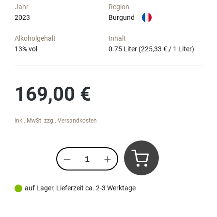
Jahr
Region
2023
Burgund
Alkoholgehalt
Inhalt
13
% vol
0.75 Liter
(225,33 € / 1 Liter)
Regulärer Preis:
169,00 €
inkl. MwSt. zzgl. Versandkosten
Produkt Anzahl: Gib den gewünscht
auf Lager, Lieferzeit ca. 2-3 Werktage