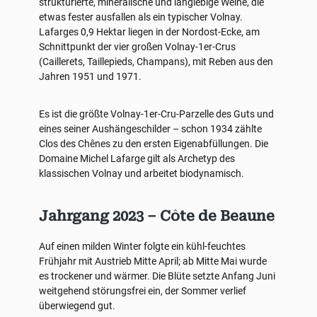
strukturierte, mineralische und langlebige Weine, die
etwas fester ausfallen als ein typischer Volnay.
Lafarges 0,9 Hektar liegen in der Nordost-Ecke, am
Schnittpunkt der vier großen Volnay-1er-Crus
(Caillerets, Taillepieds, Champans), mit Reben aus den
Jahren 1951 und 1971.
Es ist die größte Volnay-1er-Cru-Parzelle des Guts und
eines seiner Aushängeschilder – schon 1934 zählte
Clos des Chênes zu den ersten Eigenabfüllungen. Die
Domaine Michel Lafarge gilt als Archetyp des
klassischen Volnay und arbeitet biodynamisch.
Jahrgang 2023 – Côte de Beaune
Auf einen milden Winter folgte ein kühl-feuchtes
Frühjahr mit Austrieb Mitte April; ab Mitte Mai wurde
es trockener und wärmer. Die Blüte setzte Anfang Juni
weitgehend störungsfrei ein, der Sommer verlief
überwiegend gut.