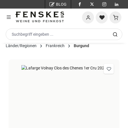
BLOG
Zum Hauptinhalt springen
Warenko
Länder/Regionen
Frankreich
Burgund
Bildergalerie überspringen