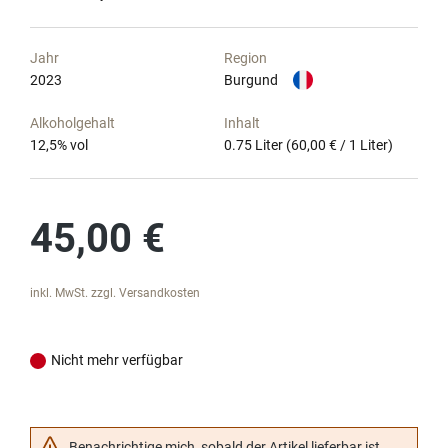
Jahr
Region
2023
Burgund
Alkoholgehalt
Inhalt
12,5
% vol
0.75 Liter
(60,00 € / 1 Liter)
Regulärer Preis:
45,00 €
inkl. MwSt. zzgl. Versandkosten
Nicht mehr verfügbar
Benachrichtige mich, sobald der Artikel lieferbar ist.