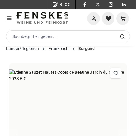
BLOG
Zum Hauptinhalt springen
Warenko
Länder/Regionen
Frankreich
Burgund
Bildergalerie überspringen