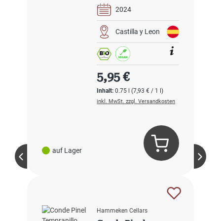
2024
Castilla y Leon
Regulärer Preis:
5,95 €
Inhalt:
0.75 l
(7,93 € / 1 l)
inkl. MwSt. zzgl. Versandkosten
auf Lager
Hammeken Cellars