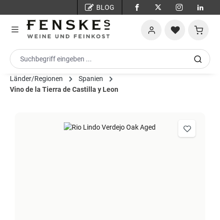
BLOG
Zum Hauptinhalt springen
Warenko
Länder/Regionen
Spanien
Vino de la Tierra de Castilla y Leon
Bildergalerie überspringen