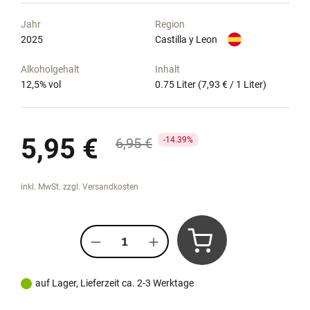
Jahr
Region
2025
Castilla y Leon
Alkoholgehalt
Inhalt
12,5
% vol
0.75 Liter
(7,93 € / 1 Liter)
Verkaufspreis:
5,95 €
Regulärer Preis:
6,95 €
14.39%
inkl. MwSt. zzgl. Versandkosten
Produkt Anzahl: Gib den gewünscht
auf Lager, Lieferzeit ca. 2-3 Werktage