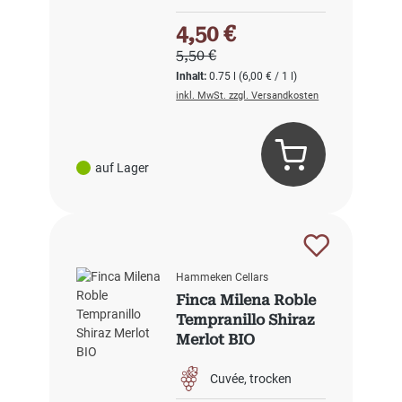
Verkaufspreis:
4,50 €
Regulärer Preis:
5,50 €
Inhalt:
0.75 l
(6,00 € / 1 l)
inkl. MwSt. zzgl. Versandkosten
auf Lager
Hammeken Cellars
Finca Milena Roble
Tempranillo Shiraz
Merlot BIO
Cuvée
trocken