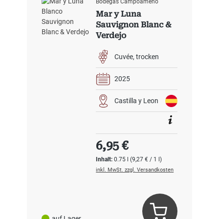
Bodegas Campoameno
Mar y Luna
Sauvignon Blanc &
Verdejo
Cuvée
trocken
2025
Castilla y Leon
Regulärer Preis:
6,95 €
Inhalt:
0.75 l
(9,27 € / 1 l)
inkl. MwSt. zzgl. Versandkosten
auf Lager