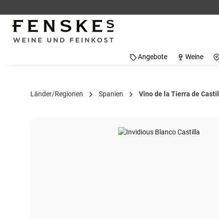
 Hauptinhalt springen
Zur Suche springen
Zur Hauptnavigation springen
Angebote
Weine
Länder/Regionen
Spanien
Vino de la Tierra de Casti
Bildergalerie überspringen