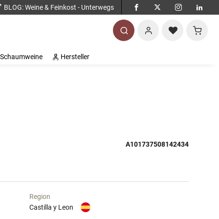
BLOG
: Weine & Feinkost - Unterwegs
Warenko
Schaumweine
Hersteller
A101737508142434
Region
Castilla y Leon