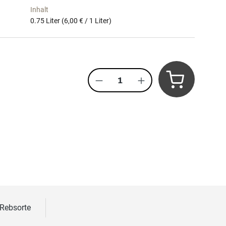
Inhalt
0.75 Liter
(6,00 € / 1 Liter)
s:
Produkt Anzahl: Gib den 
 Rebsorte