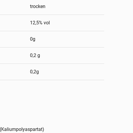
trocken
12,5
% vol
0g
0,2 g
0,2g
n (Kaliumpolyaspartat)