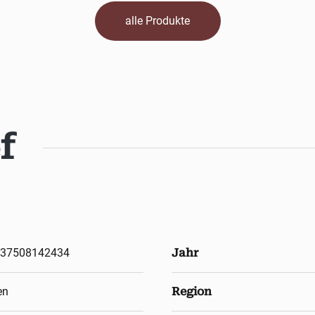
alle Produkte
f
37508142434
Jahr
en
Region