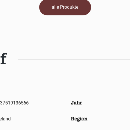
alle Produkte
f
37519136566
Jahr
eland
Region