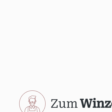
Zum
Winz