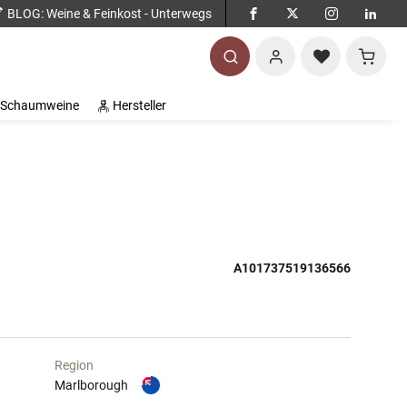
BLOG
: Weine & Feinkost - Unterwegs
Warenko
Schaumweine
Hersteller
A101737519136566
Region
Marlborough