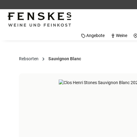
 Hauptinhalt springen
Zur Suche springen
Zur Hauptnavigation springen
Angebote
Weine
Rebsorten
Sauvignon Blanc
Bildergalerie überspringen