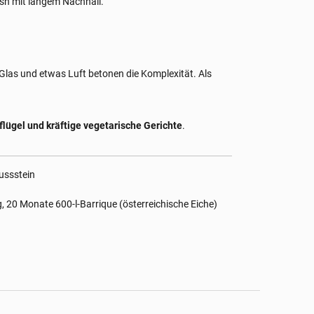
nish mit langem Nachhall.
 Glas und etwas Luft betonen die Komplexität. Als
flügel und kräftige vegetarische Gerichte
.
ussstein
20 Monate 600-l-Barrique (österreichische Eiche)