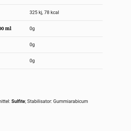
325 kj, 78 kcal
00 ml
0g
0g
0g
ittel:
Sulfite
; Stabilisator: Gummiarabicum