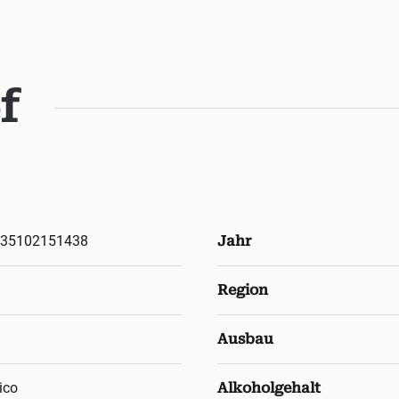
f
35102151438
Jahr
Region
Ausbau
ico
Alkoholgehalt