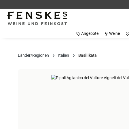
 Hauptinhalt springen
Zur Suche springen
Zur Hauptnavigation springen
Angebote
Weine
Länder/Regionen
Italien
Basilikata
Bildergalerie überspringen