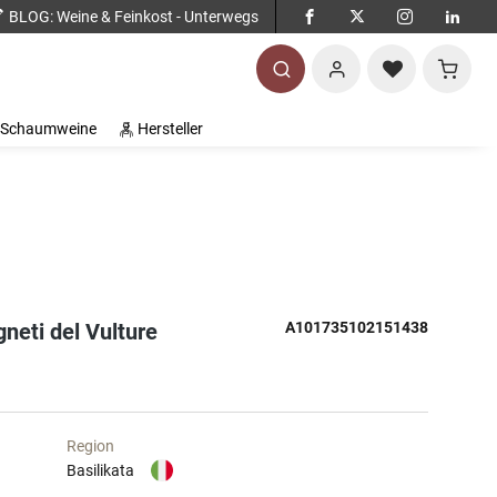
BLOG
: Weine & Feinkost - Unterwegs
Warenko
Schaumweine
Hersteller
gneti del Vulture
A101735102151438
Region
Basilikata