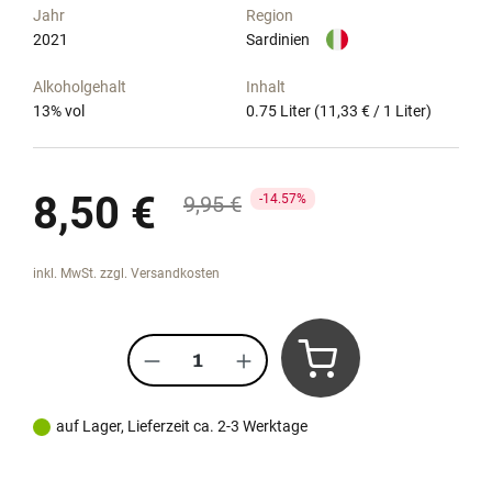
Jahr
Region
2021
Sardinien
Alkoholgehalt
Inhalt
13
% vol
0.75 Liter
(11,33 € / 1 Liter)
Verkaufspreis:
8,50 €
Regulärer Preis:
9,95 €
14.57%
inkl. MwSt. zzgl. Versandkosten
Produkt Anzahl: Gib den gewünscht
auf Lager, Lieferzeit ca. 2-3 Werktage