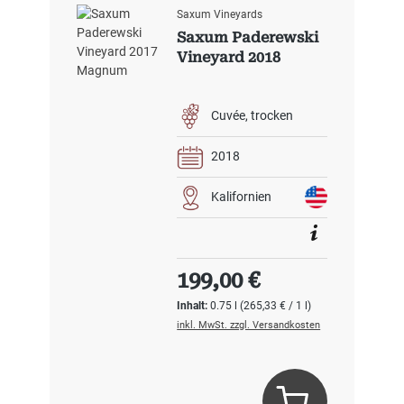
Saxum Vineyards
Saxum Paderewski
Vineyard 2018
Cuvée
trocken
2018
Kalifornien
Regulärer Preis:
199,00 €
Inhalt:
0.75 l
(265,33 € / 1 l)
inkl. MwSt. zzgl. Versandkosten