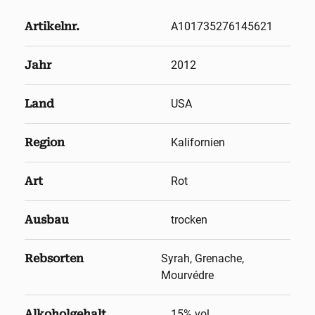
Artikelnr.
A101735276145621
Jahr
2012
Land
USA
Region
Kalifornien
Art
Rot
Ausbau
trocken
Rebsorten
Syrah, Grenache,
Mourvédre
Alkoholgehalt
15
% vol