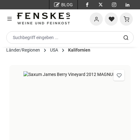
BLOG
Zum Hauptinhalt springen
Warenko
Länder/Regionen
USA
Kalifornien
Bildergalerie überspringen