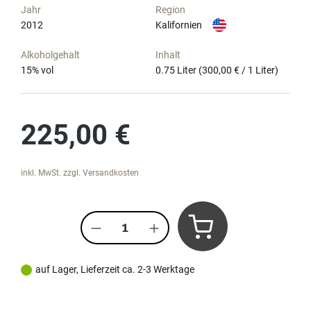
Jahr
Region
2012
Kalifornien
Alkoholgehalt
Inhalt
15
% vol
0.75 Liter
(300,00 € / 1 Liter)
Regulärer Preis:
225,00 €
inkl. MwSt. zzgl. Versandkosten
Produkt Anzahl: Gib den gewünscht
auf Lager, Lieferzeit ca. 2-3 Werktage