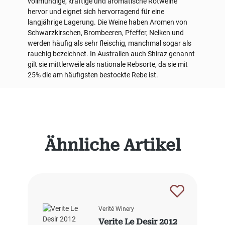
vollmundige, kräftige und aromatische Rotweine
hervor und eignet sich hervorragend für eine
langjährige Lagerung. Die Weine haben Aromen von
Schwarzkirschen, Brombeeren, Pfeffer, Nelken und
werden häufig als sehr fleischig, manchmal sogar als
rauchig bezeichnet. In Australien auch Shiraz genannt
gilt sie mittlerweile als nationale Rebsorte, da sie mit
25% die am häufigsten bestockte Rebe ist.
Produktgalerie überspringen
Ähnliche Artikel
Verité Winery
Verite Le Desir 2012