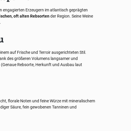
en engagierten Erzeugern im atlantisch geprägten
schen, oft alten Rebsorten
der Region. Seine Weine
.
u
inem auf Frische und Terroir ausgerichteten Stil.
n dank des größeren Volumens langsamer und
. (Genaue Rebsorte, Herkunft und Ausbau laut
rucht, florale Noten und feine Würze mit mineralischem
ndiger Säure, fein gewobenen Tanninen und