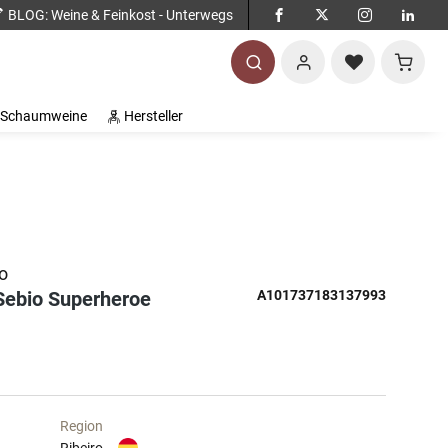
BLOG
: Weine & Feinkost - Unterwegs
Warenko
Schaumweine
Hersteller
o
Sebio Superheroe
A101737183137993
Region