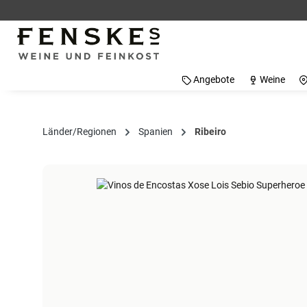
 Hauptinhalt springen
Zur Suche springen
Zur Hauptnavigation springen
Angebote
Weine
Länder/Regionen
Spanien
Ribeiro
Bildergalerie überspringen