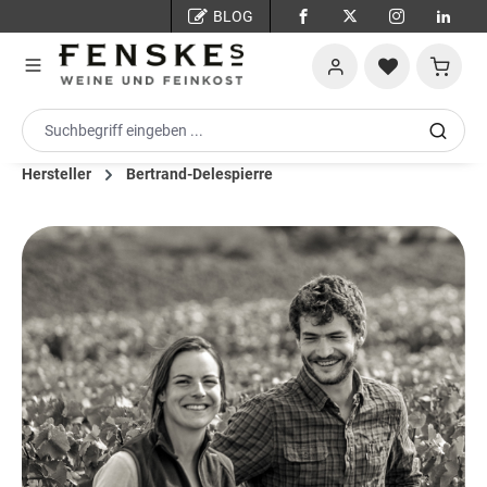
BLOG
Zum Hauptinhalt springen
Warenko
Hersteller
Bertrand-Delespierre