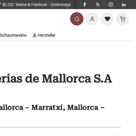
BLOG
: Weine & Feinkost - Unterwegs
Warenko
Schaumweine
Hersteller
rias de Mallorca S.A
llorca – Marratxí, Mallorca –