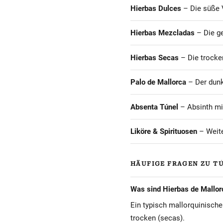
Hierbas Dulces
– Die süße V
Hierbas Mezcladas
– Die ge
Hierbas Secas
– Die trocken
Palo de Mallorca
– Der dunkl
Absenta Túnel
– Absinth mi
Liköre & Spirituosen
– Weite
HÄUFIGE FRAGEN ZU T
Was sind Hierbas de Mallor
Ein typisch mallorquinischer
trocken (secas).