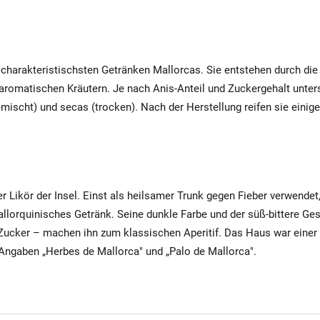
charakteristischsten Getränken Mallorcas. Sie entstehen durch die 
omatischen Kräutern. Je nach Anis-Anteil und Zuckergehalt untersc
mischt) und secas (trocken). Nach der Herstellung reifen sie einig
er Likör der Insel. Einst als heilsamer Trunk gegen Fieber verwende
allorquinisches Getränk. Seine dunkle Farbe und der süß-bittere G
ucker – machen ihn zum klassischen Aperitif. Das Haus war einer d
Angaben „Herbes de Mallorca" und „Palo de Mallorca".