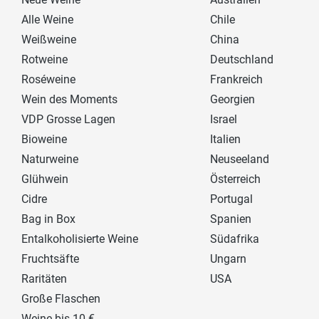
Alle Weine
Chile
Weißweine
China
Rotweine
Deutschland
Roséweine
Frankreich
Wein des Moments
Georgien
VDP Grosse Lagen
Israel
Bioweine
Italien
Naturweine
Neuseeland
Glühwein
Österreich
Cidre
Portugal
Bag in Box
Spanien
Entalkoholisierte Weine
Südafrika
Fruchtsäfte
Ungarn
Raritäten
USA
Große Flaschen
Weine bis 10 €