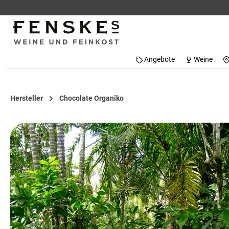
 Hauptinhalt springen
Zur Suche springen
Zur Hauptnavigation springen
Angebote
Weine
Hersteller
Chocolate Organiko