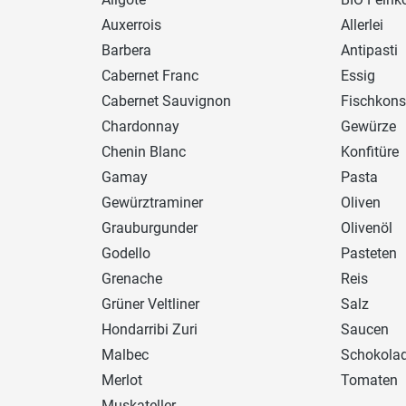
Auxerrois
Allerlei
Barbera
Antipasti
Cabernet Franc
Essig
Cabernet Sauvignon
Fischkons
Chardonnay
Gewürze
Chenin Blanc
Konfitüre
Gamay
Pasta
Gewürztraminer
Oliven
Grauburgunder
Olivenöl
Godello
Pasteten
Grenache
Reis
Grüner Veltliner
Salz
Hondarribi Zuri
Saucen
Malbec
Schokola
Merlot
Tomaten
Muskateller