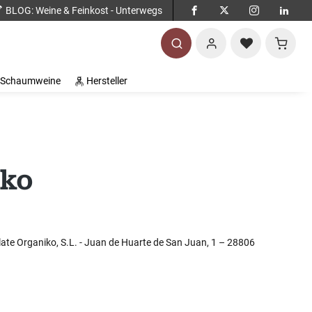
BLOG
: Weine & Feinkost - Unterwegs
Warenko
Schaumweine
Hersteller
iko
late Organiko, S.L. - Juan de Huarte de San Juan, 1 – 28806