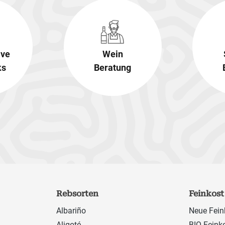
ive
Wein
ks
Beratung
Rebsorten
Feinkost
Albariño
Neue Fein
Aligoté
BIO Feink