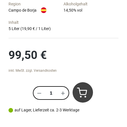
Region
Alkoholgehalt
Campo de Borja
14,50
% vol
Inhalt
5 Liter
(19,90 € / 1 Liter)
Regulärer Preis:
99,50 €
inkl. MwSt. zzgl. Versandkosten
Produkt Anzahl: Gib den gewünscht
auf Lager, Lieferzeit ca. 2-3 Werktage