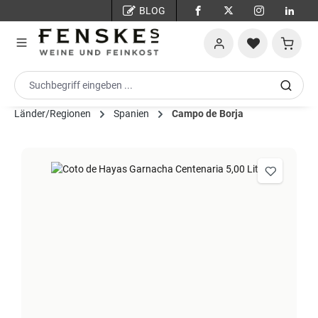
BLOG
Zum Hauptinhalt springen
Warenko
Länder/Regionen
Spanien
Campo de Borja
Bildergalerie überspringen